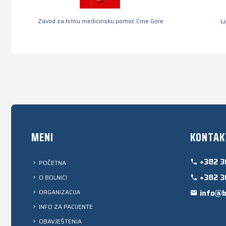
Zavod za hitnu medicinsku pomoć Crne Gore
L
MENI
KONTAK
+382 3
POČETNA
+382 3
O BOLNICI
ORGANIZACIJA
info@b
INFO ZA PACIJENTE
OBAVJEŠTENJA