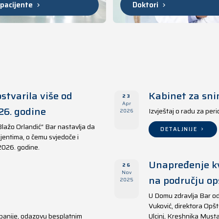
 pacijente
Doktori
stvarila više od
Kabinet za sni
23
Apr
26. godine
Izvještaj o radu za per
2026
Blažo Orlandić“ Bar nastavlja da
DETALJNIJE
jentima, o čemu svjedoče i
 2026. godine.
Unapređenje kv
26
Nov
na području opš
2025
U Domu zdravlja Bar od
Vuković, direktora Opšt
panije, odazovu besplatnim
Ulcinj, Kreshnika Musta