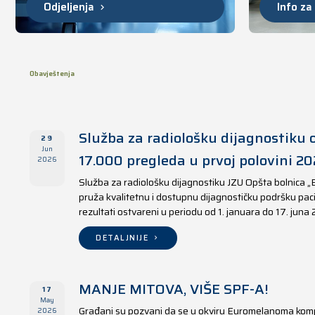
Odjeljenja
Info za
Obavještenja
Služba za radiološku dijagnostiku o
29
Jun
17.000 pregleda u prvoj polovini 20
2026
Služba za radiološku dijagnostiku JZU Opšta bolnica „
pruža kvalitetnu i dostupnu dijagnostičku podršku paci
rezultati ostvareni u periodu od 1. januara do 17. juna
DETALJNIJE
MANJE MITOVA, VIŠE SPF-A!
17
May
Građani su pozvani da se u okviru Euromelanoma kom
2026