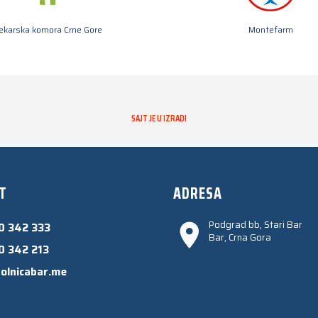
jekarska komora Crne Gore
Montefarm
SAJT JE U IZRADI
T
ADRESA
Podgrad bb, Stari Bar
0 342 333
Bar, Crna Gora
0 342 213
olnicabar.me