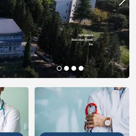
Opšta bolnica
DETALJNIJE
Blažo Jošov Orlandić
Bar