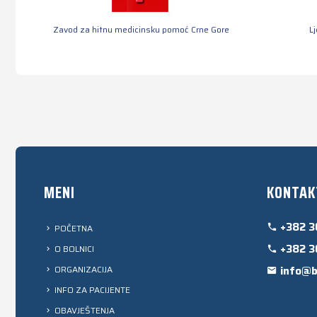
Zavod za hitnu medicinsku pomoć Crne Gore
L
MENI
KONTAK
+382 3
POČETNA
+382 3
O BOLNICI
ORGANIZACIJA
info@b
INFO ZA PACIJENTE
OBAVJEŠTENJA