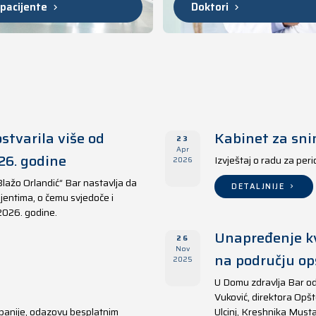
 pacijente
Doktori
stvarila više od
Kabinet za sni
23
Apr
26. godine
Izvještaj o radu za per
2026
Blažo Orlandić“ Bar nastavlja da
DETALJNIJE
jentima, o čemu svjedoče i
 2026. godine.
Unapređenje kv
26
Nov
na području opš
2025
U Domu zdravlja Bar od
Vuković, direktora Opšt
panije, odazovu besplatnim
Ulcinj, Kreshnika Musta