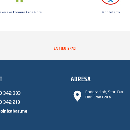
jekarska komora Crne Gore
Montefarm
SAJT JE U IZRADI
T
ADRESA
Podgrad bb, Stari Bar
0 342 333
Bar, Crna Gora
0 342 213
olnicabar.me