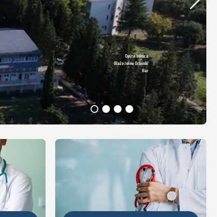
Opšta bolnica
DETALJNIJE
Blažo Jošov Orlandić
Bar