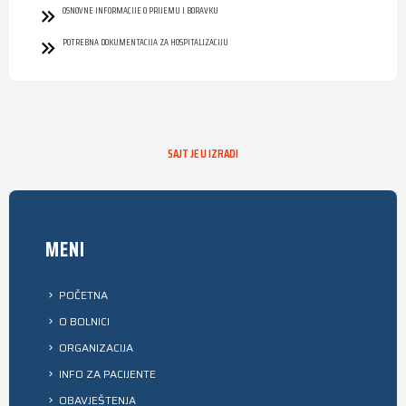
OSNOVNE INFORMACIJE O PRIJEMU I BORAVKU
POTREBNA DOKUMENTACIJA ZA HOSPITALIZACIJU
SAJT JE U IZRADI
MENI
POČETNA
O BOLNICI
ORGANIZACIJA
INFO ZA PACIJENTE
OBAVJEŠTENJA