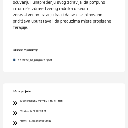
očuvanju i unapređenju svog zdravlja, da potpuno
informiše zdravstvenog radnika o svom
zdravstvenom stanju kao i da se disciplinovano
pridržava uputstava i da preduzima mjere propisane
terapije.
Dokumenti za preuzimanje
obrazac_za_prigovor.pdf
Info za pacijente
RASPORED RADA DOKTORA U AMBULANTI
DOLAZAK RADI PREGLEDA
DNEVNI RASPORED VREMENA