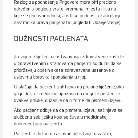
Razlog za podnošenje Prigovora mora biti precizno
određen u pogledu vrste, vremena, mjesta i lica na
koje se prigovor odnosi, a isti se podnosi u kancelariji
zaštitinika prava pacijenata (pogledati Obavještenje).
DUŽNOSTI PACIJENATA
Za vrijeme liječenja i ostvarivanja zdravstvene zaštite
u zdravstvenim ustanovama pacijenti su dužni da se
pridržavaju opštih akata zdravstvene ustanove o
uslovima boravka i ponašanja u njoj.
U slučaju da pacijent zahtijeva da prekine liječenje,iako
ga je doktor medicine upozorio na moguće posljedice
ovakve odluke, dužan je da o tome da pismenu izjavu.
Ako pacijent odbije da da pismenu izjavu, sačinjava se
službena zabilješka koja se čuva u medicinskoj
dokumentaciji pacijenta.
Pacijent je dužan da aktivno učestvuje u zaštiti,