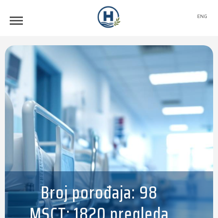
ENG
Broj porođaja: 98
MSCT: 1820 pregleda