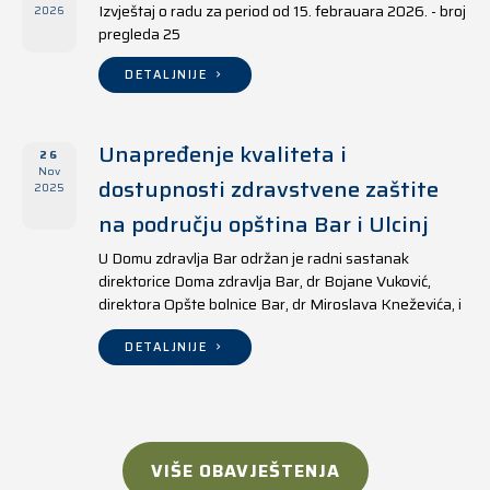
Izvještaj o radu za period od 15. febrauara 2026. - broj
2026
pregleda 25
DETALJNIJE
Unapređenje kvaliteta i
26
Nov
dostupnosti zdravstvene zaštite
2025
na području opština Bar i Ulcinj
U Domu zdravlja Bar održan je radni sastanak
direktorice Doma zdravlja Bar, dr Bojane Vuković,
direktora Opšte bolnice Bar, dr Miroslava Kneževića, i
direktora Doma zdravlja Ulcinj, Kreshnika Mustafe.
DETALJNIJE
VIŠE OBAVJEŠTENJA