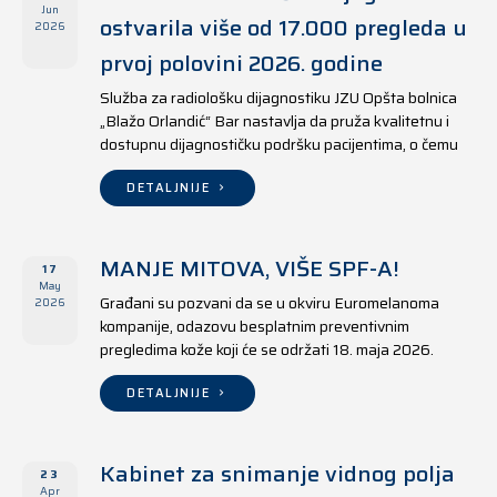
Jun
ostvarila više od 17.000 pregleda u
2026
prvoj polovini 2026. godine
Služba za radiološku dijagnostiku JZU Opšta bolnica
„Blažo Orlandić“ Bar nastavlja da pruža kvalitetnu i
dostupnu dijagnostičku podršku pacijentima, o čemu
svjedoče i rezultati ostvareni u periodu od 1. januara
do 17. juna 2026. godine.
DETALJNIJE
MANJE MITOVA, VIŠE SPF-A!
17
May
Građani su pozvani da se u okviru Euromelanoma
2026
kompanije, odazovu besplatnim preventivnim
pregledima kože koji će se održati 18. maja 2026.
godine u jedanaest opština širom Crne Gore, kako u
državnim tako i u privatnim zdravstvenim ustanovama.
DETALJNIJE
Kabinet za snimanje vidnog polja
23
Apr