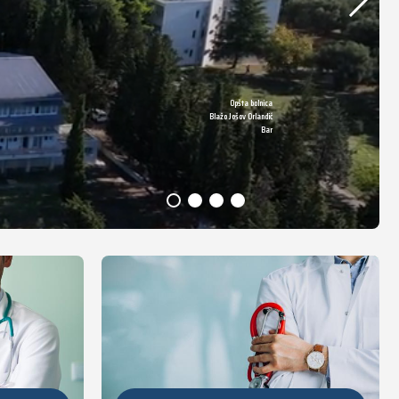
Opšta bolnica
DETALJNIJE
Blažo Jošov Orlandić
Bar