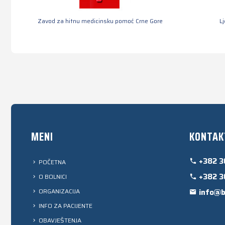
Zavod za hitnu medicinsku pomoć Crne Gore
L
MENI
KONTAK
+382 3
POČETNA
+382 3
O BOLNICI
ORGANIZACIJA
info@b
INFO ZA PACIJENTE
OBAVJEŠTENJA