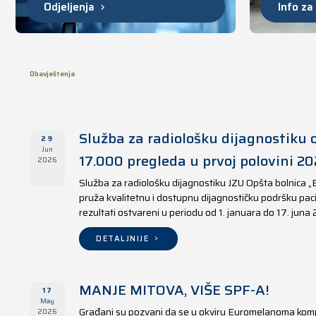
Odjeljenja
Info za
Obavještenja
Služba za radiološku dijagnostiku o
29
Jun
17.000 pregleda u prvoj polovini 20
2026
Služba za radiološku dijagnostiku JZU Opšta bolnica „
pruža kvalitetnu i dostupnu dijagnostičku podršku paci
rezultati ostvareni u periodu od 1. januara do 17. juna
DETALJNIJE
MANJE MITOVA, VIŠE SPF-A!
17
May
Građani su pozvani da se u okviru Euromelanoma kom
2026