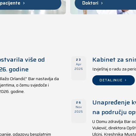
 pacijente
Doktori
stvarila više od
Kabinet za sni
23
Apr
26. godine
Izvještaj o radu za per
2026
Blažo Orlandić“ Bar nastavlja da
DETALJNIJE
jentima, o čemu svjedoče i
 2026. godine.
Unapređenje kv
26
Nov
na području opš
2025
U Domu zdravlja Bar od
Vuković, direktora Opšt
panije, odazovu besplatnim
Ulcinj, Kreshnika Musta