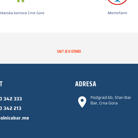
jekarska komora Crne Gore
Montefarm
SAJT JE U IZRADI
T
ADRESA
Podgrad bb, Stari Bar
0 342 333
Bar, Crna Gora
0 342 213
olnicabar.me