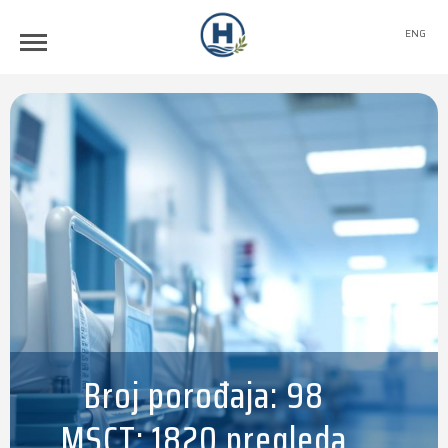
ENG
Broj porođaja: 98
MSCT: 1820 pregleda