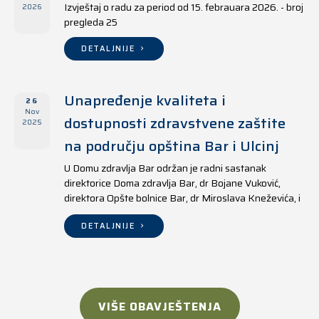
Izvještaj o radu za period od 15. febrauara 2026. - broj
2026
pregleda 25
DETALJNIJE
Unapređenje kvaliteta i
26
Nov
dostupnosti zdravstvene zaštite
2025
na području opština Bar i Ulcinj
U Domu zdravlja Bar održan je radni sastanak
direktorice Doma zdravlja Bar, dr Bojane Vuković,
direktora Opšte bolnice Bar, dr Miroslava Kneževića, i
direktora Doma zdravlja Ulcinj, Kreshnika Mustafe.
DETALJNIJE
VIŠE OBAVJEŠTENJA