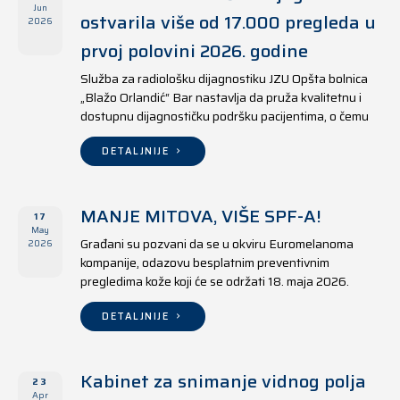
Jun
ostvarila više od 17.000 pregleda u
2026
prvoj polovini 2026. godine
Služba za radiološku dijagnostiku JZU Opšta bolnica
„Blažo Orlandić“ Bar nastavlja da pruža kvalitetnu i
dostupnu dijagnostičku podršku pacijentima, o čemu
svjedoče i rezultati ostvareni u periodu od 1. januara
do 17. juna 2026. godine.
DETALJNIJE
MANJE MITOVA, VIŠE SPF-A!
17
May
Građani su pozvani da se u okviru Euromelanoma
2026
kompanije, odazovu besplatnim preventivnim
pregledima kože koji će se održati 18. maja 2026.
godine u jedanaest opština širom Crne Gore, kako u
državnim tako i u privatnim zdravstvenim ustanovama.
DETALJNIJE
Kabinet za snimanje vidnog polja
23
Apr