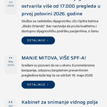
Jun
ostvarila više od 17.000 pregleda u
2026
prvoj polovini 2026. godine
Služba za radiološku dijagnostiku JZU Opšta bolnica
„Blažo Orlandić“ Bar nastavlja da pruža kvalitetnu i
dostupnu dijagnostičku podršku pacijentima, o čemu
svjedoče i rezultati ostvareni u periodu od 1. januara
do 17. juna 2026. godine.
DETALJNIJE
MANJE MITOVA, VIŠE SPF-A!
17
May
Građani su pozvani da se u okviru Euromelanoma
2026
kompanije, odazovu besplatnim preventivnim
pregledima kože koji će se održati 18. maja 2026.
godine u jedanaest opština širom Crne Gore, kako u
državnim tako i u privatnim zdravstvenim ustanovama.
DETALJNIJE
Kabinet za snimanje vidnog polja
23
Apr