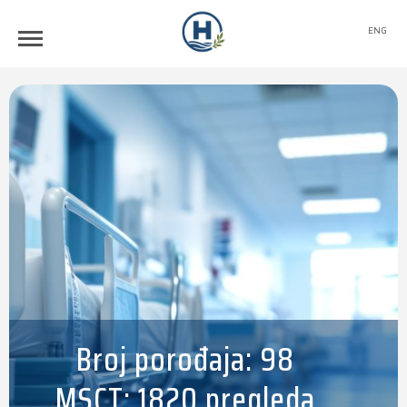
ENG
Broj porođaja: 98
MSCT: 1820 pregleda