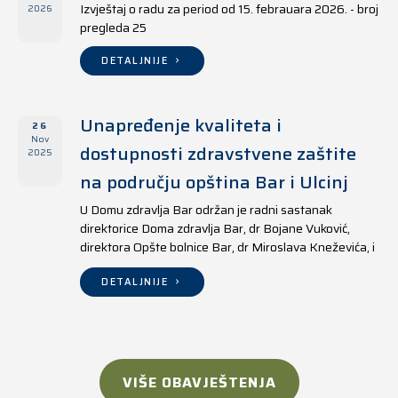
Izvještaj o radu za period od 15. febrauara 2026. - broj
2026
pregleda 25
DETALJNIJE
Unapređenje kvaliteta i
26
Nov
dostupnosti zdravstvene zaštite
2025
na području opština Bar i Ulcinj
U Domu zdravlja Bar održan je radni sastanak
direktorice Doma zdravlja Bar, dr Bojane Vuković,
direktora Opšte bolnice Bar, dr Miroslava Kneževića, i
direktora Doma zdravlja Ulcinj, Kreshnika Mustafe.
DETALJNIJE
VIŠE OBAVJEŠTENJA