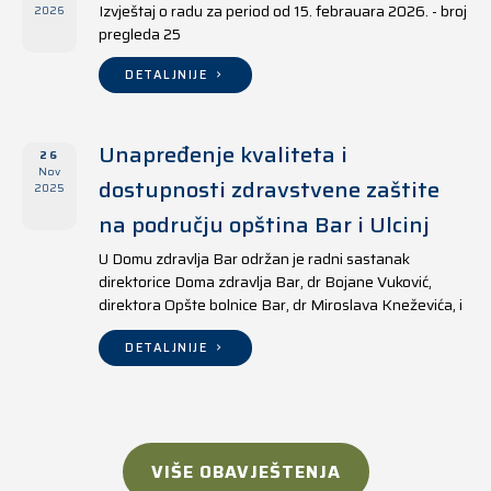
Izvještaj o radu za period od 15. febrauara 2026. - broj
2026
pregleda 25
DETALJNIJE
Unapređenje kvaliteta i
26
Nov
dostupnosti zdravstvene zaštite
2025
na području opština Bar i Ulcinj
U Domu zdravlja Bar održan je radni sastanak
direktorice Doma zdravlja Bar, dr Bojane Vuković,
direktora Opšte bolnice Bar, dr Miroslava Kneževića, i
direktora Doma zdravlja Ulcinj, Kreshnika Mustafe.
DETALJNIJE
VIŠE OBAVJEŠTENJA