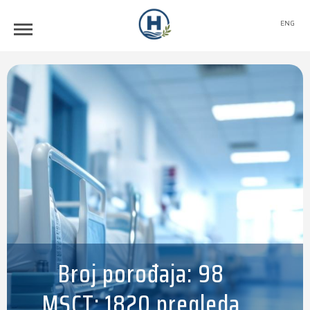
ENG
Broj porođaja: 98
MSCT: 1820 pregleda