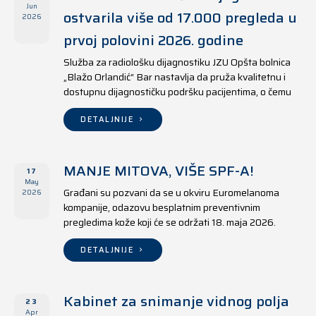
Jun
ostvarila više od 17.000 pregleda u
2026
prvoj polovini 2026. godine
Služba za radiološku dijagnostiku JZU Opšta bolnica
„Blažo Orlandić“ Bar nastavlja da pruža kvalitetnu i
dostupnu dijagnostičku podršku pacijentima, o čemu
svjedoče i rezultati ostvareni u periodu od 1. januara
do 17. juna 2026. godine.
DETALJNIJE
MANJE MITOVA, VIŠE SPF-A!
17
May
Građani su pozvani da se u okviru Euromelanoma
2026
kompanije, odazovu besplatnim preventivnim
pregledima kože koji će se održati 18. maja 2026.
godine u jedanaest opština širom Crne Gore, kako u
državnim tako i u privatnim zdravstvenim ustanovama.
DETALJNIJE
Kabinet za snimanje vidnog polja
23
Apr