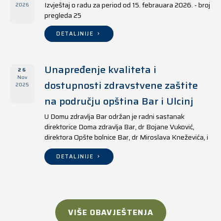
Izvještaj o radu za period od 15. febrauara 2026. - broj
2026
pregleda 25
DETALJNIJE
Unapređenje kvaliteta i
26
Nov
dostupnosti zdravstvene zaštite
2025
na području opština Bar i Ulcinj
U Domu zdravlja Bar održan je radni sastanak
direktorice Doma zdravlja Bar, dr Bojane Vuković,
direktora Opšte bolnice Bar, dr Miroslava Kneževića, i
direktora Doma zdravlja Ulcinj, Kreshnika Mustafe.
DETALJNIJE
VIŠE OBAVJEŠTENJA