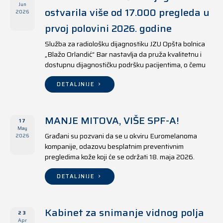
Jun
ostvarila više od 17.000 pregleda u
2026
prvoj polovini 2026. godine
Služba za radiološku dijagnostiku JZU Opšta bolnica
„Blažo Orlandić“ Bar nastavlja da pruža kvalitetnu i
dostupnu dijagnostičku podršku pacijentima, o čemu
svjedoče i rezultati ostvareni u periodu od 1. januara
do 17. juna 2026. godine.
DETALJNIJE
MANJE MITOVA, VIŠE SPF-A!
17
May
Građani su pozvani da se u okviru Euromelanoma
2026
kompanije, odazovu besplatnim preventivnim
pregledima kože koji će se održati 18. maja 2026.
godine u jedanaest opština širom Crne Gore, kako u
državnim tako i u privatnim zdravstvenim ustanovama.
DETALJNIJE
Kabinet za snimanje vidnog polja
23
Apr