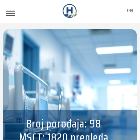
ENG
Broj porođaja: 98
MSCT: 1820 pregleda