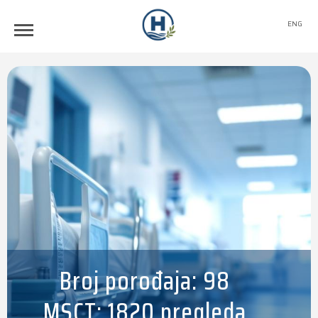
ENG
Broj porođaja: 98
MSCT: 1820 pregleda