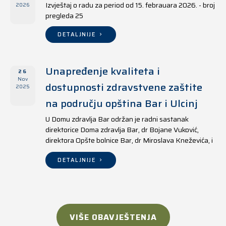
Izvještaj o radu za period od 15. febrauara 2026. - broj
2026
pregleda 25
DETALJNIJE
Unapređenje kvaliteta i
26
Nov
dostupnosti zdravstvene zaštite
2025
na području opština Bar i Ulcinj
U Domu zdravlja Bar održan je radni sastanak
direktorice Doma zdravlja Bar, dr Bojane Vuković,
direktora Opšte bolnice Bar, dr Miroslava Kneževića, i
direktora Doma zdravlja Ulcinj, Kreshnika Mustafe.
DETALJNIJE
VIŠE OBAVJEŠTENJA