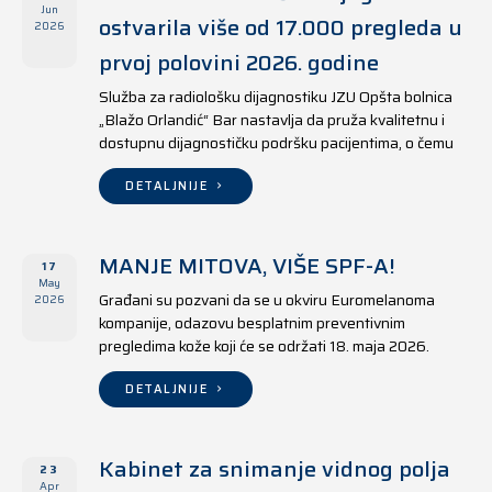
Jun
ostvarila više od 17.000 pregleda u
2026
prvoj polovini 2026. godine
Služba za radiološku dijagnostiku JZU Opšta bolnica
„Blažo Orlandić“ Bar nastavlja da pruža kvalitetnu i
dostupnu dijagnostičku podršku pacijentima, o čemu
svjedoče i rezultati ostvareni u periodu od 1. januara
do 17. juna 2026. godine.
DETALJNIJE
MANJE MITOVA, VIŠE SPF-A!
17
May
Građani su pozvani da se u okviru Euromelanoma
2026
kompanije, odazovu besplatnim preventivnim
pregledima kože koji će se održati 18. maja 2026.
godine u jedanaest opština širom Crne Gore, kako u
državnim tako i u privatnim zdravstvenim ustanovama.
DETALJNIJE
Kabinet za snimanje vidnog polja
23
Apr