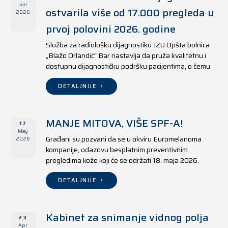
Jun
ostvarila više od 17.000 pregleda u
2026
prvoj polovini 2026. godine
Služba za radiološku dijagnostiku JZU Opšta bolnica
„Blažo Orlandić“ Bar nastavlja da pruža kvalitetnu i
dostupnu dijagnostičku podršku pacijentima, o čemu
svjedoče i rezultati ostvareni u periodu od 1. januara
do 17. juna 2026. godine.
DETALJNIJE
MANJE MITOVA, VIŠE SPF-A!
17
May
Građani su pozvani da se u okviru Euromelanoma
2026
kompanije, odazovu besplatnim preventivnim
pregledima kože koji će se održati 18. maja 2026.
godine u jedanaest opština širom Crne Gore, kako u
državnim tako i u privatnim zdravstvenim ustanovama.
DETALJNIJE
Kabinet za snimanje vidnog polja
23
Apr