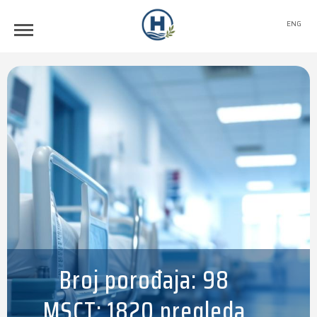
ENG
Broj porođaja: 98
MSCT: 1820 pregleda