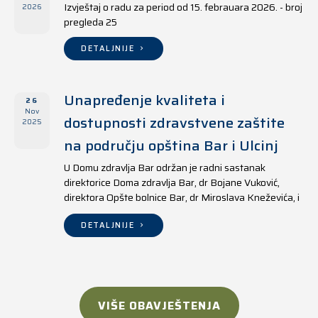
Izvještaj o radu za period od 15. febrauara 2026. - broj
2026
pregleda 25
DETALJNIJE
Unapređenje kvaliteta i
26
Nov
dostupnosti zdravstvene zaštite
2025
na području opština Bar i Ulcinj
U Domu zdravlja Bar održan je radni sastanak
direktorice Doma zdravlja Bar, dr Bojane Vuković,
direktora Opšte bolnice Bar, dr Miroslava Kneževića, i
direktora Doma zdravlja Ulcinj, Kreshnika Mustafe.
DETALJNIJE
VIŠE OBAVJEŠTENJA