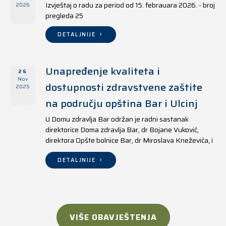
Izvještaj o radu za period od 15. febrauara 2026. - broj
2026
pregleda 25
DETALJNIJE
Unapređenje kvaliteta i
26
Nov
dostupnosti zdravstvene zaštite
2025
na području opština Bar i Ulcinj
U Domu zdravlja Bar održan je radni sastanak
direktorice Doma zdravlja Bar, dr Bojane Vuković,
direktora Opšte bolnice Bar, dr Miroslava Kneževića, i
direktora Doma zdravlja Ulcinj, Kreshnika Mustafe.
DETALJNIJE
VIŠE OBAVJEŠTENJA