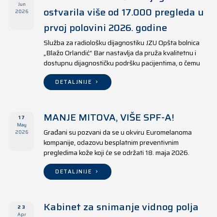
Jun
ostvarila više od 17.000 pregleda u
2026
prvoj polovini 2026. godine
Služba za radiološku dijagnostiku JZU Opšta bolnica
„Blažo Orlandić“ Bar nastavlja da pruža kvalitetnu i
dostupnu dijagnostičku podršku pacijentima, o čemu
svjedoče i rezultati ostvareni u periodu od 1. januara
do 17. juna 2026. godine.
DETALJNIJE
MANJE MITOVA, VIŠE SPF-A!
17
May
Građani su pozvani da se u okviru Euromelanoma
2026
kompanije, odazovu besplatnim preventivnim
pregledima kože koji će se održati 18. maja 2026.
godine u jedanaest opština širom Crne Gore, kako u
državnim tako i u privatnim zdravstvenim ustanovama.
DETALJNIJE
Kabinet za snimanje vidnog polja
23
Apr