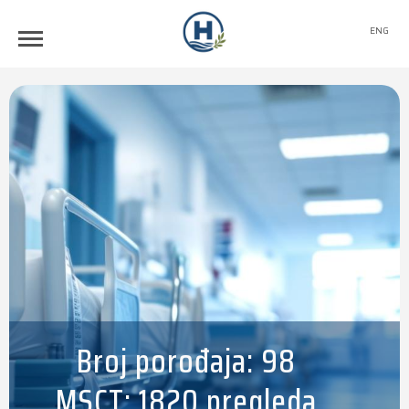
ENG
Broj porođaja: 98
MSCT: 1820 pregleda