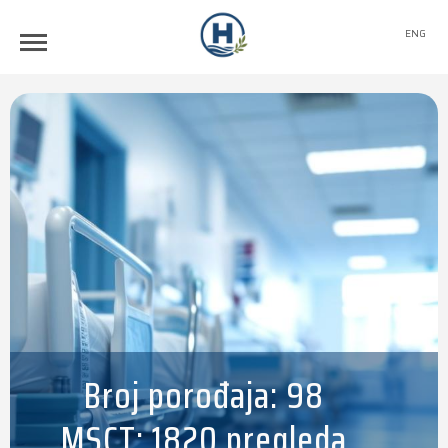
ENG
Broj porođaja: 98
MSCT: 1820 pregleda