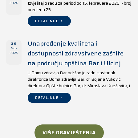
Izvještaj o radu za period od 15. febrauara 2026. - broj
2026
pregleda 25
DETALJNIJE
Unapređenje kvaliteta i
26
Nov
dostupnosti zdravstvene zaštite
2025
na području opština Bar i Ulcinj
U Domu zdravlja Bar održan je radni sastanak
direktorice Doma zdravlja Bar, dr Bojane Vuković,
direktora Opšte bolnice Bar, dr Miroslava Kneževića, i
direktora Doma zdravlja Ulcinj, Kreshnika Mustafe.
DETALJNIJE
VIŠE OBAVJEŠTENJA