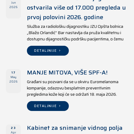
Jun
ostvarila više od 17.000 pregleda u
2026
prvoj polovini 2026. godine
Služba za radiološku dijagnostiku JZU Opšta bolnica
„Blažo Orlandić“ Bar nastavlja da pruža kvalitetnu i
dostupnu dijagnostičku podršku pacijentima, o čemu
svjedoče i rezultati ostvareni u periodu od 1. januara
do 17. juna 2026. godine.
DETALJNIJE
MANJE MITOVA, VIŠE SPF-A!
17
May
Građani su pozvani da se u okviru Euromelanoma
2026
kompanije, odazovu besplatnim preventivnim
pregledima kože koji će se održati 18. maja 2026.
godine u jedanaest opština širom Crne Gore, kako u
državnim tako i u privatnim zdravstvenim ustanovama.
DETALJNIJE
Kabinet za snimanje vidnog polja
23
Apr