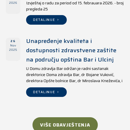
Izvještaj o radu za period od 15. febrauara 2026. - broj
2026
pregleda 25
DETALJNIJE
Unapređenje kvaliteta i
26
Nov
dostupnosti zdravstvene zaštite
2025
na području opština Bar i Ulcinj
U Domu zdravlja Bar održan je radni sastanak
direktorice Doma zdravlja Bar, dr Bojane Vuković,
direktora Opšte bolnice Bar, dr Miroslava Kneževića, i
direktora Doma zdravlja Ulcinj, Kreshnika Mustafe.
DETALJNIJE
VIŠE OBAVJEŠTENJA