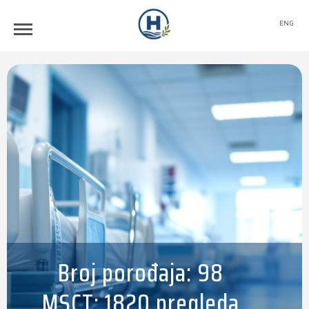
ENG
Broj porođaja: 98
MSCT: 1820 pregleda