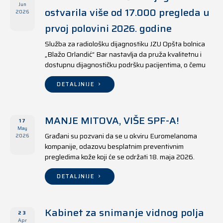
Jun
ostvarila više od 17.000 pregleda u
2026
prvoj polovini 2026. godine
Služba za radiološku dijagnostiku JZU Opšta bolnica
„Blažo Orlandić“ Bar nastavlja da pruža kvalitetnu i
dostupnu dijagnostičku podršku pacijentima, o čemu
svjedoče i rezultati ostvareni u periodu od 1. januara
do 17. juna 2026. godine.
DETALJNIJE
MANJE MITOVA, VIŠE SPF-A!
17
May
Građani su pozvani da se u okviru Euromelanoma
2026
kompanije, odazovu besplatnim preventivnim
pregledima kože koji će se održati 18. maja 2026.
godine u jedanaest opština širom Crne Gore, kako u
državnim tako i u privatnim zdravstvenim ustanovama.
DETALJNIJE
Kabinet za snimanje vidnog polja
23
Apr