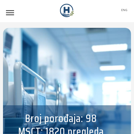
ENG
Broj porođaja: 98
MSCT: 1820 pregleda