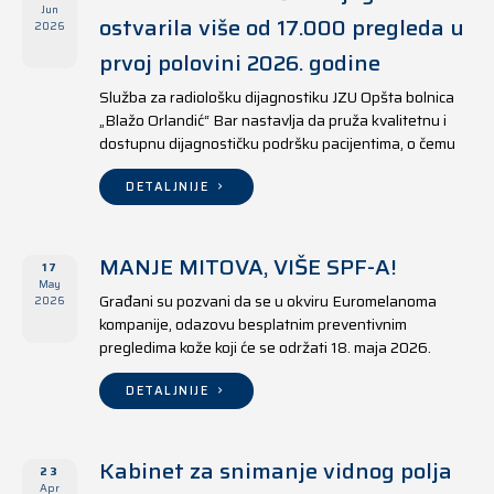
Jun
ostvarila više od 17.000 pregleda u
2026
prvoj polovini 2026. godine
Služba za radiološku dijagnostiku JZU Opšta bolnica
„Blažo Orlandić“ Bar nastavlja da pruža kvalitetnu i
dostupnu dijagnostičku podršku pacijentima, o čemu
svjedoče i rezultati ostvareni u periodu od 1. januara
do 17. juna 2026. godine.
DETALJNIJE
MANJE MITOVA, VIŠE SPF-A!
17
May
Građani su pozvani da se u okviru Euromelanoma
2026
kompanije, odazovu besplatnim preventivnim
pregledima kože koji će se održati 18. maja 2026.
godine u jedanaest opština širom Crne Gore, kako u
državnim tako i u privatnim zdravstvenim ustanovama.
DETALJNIJE
Kabinet za snimanje vidnog polja
23
Apr