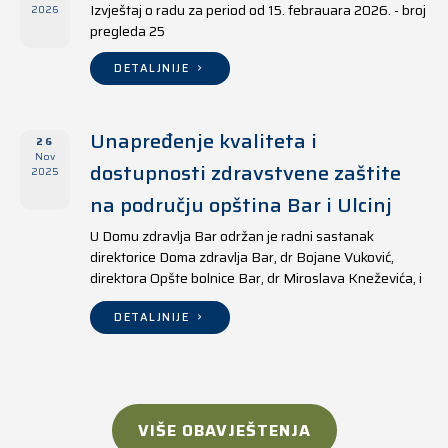
Izvještaj o radu za period od 15. febrauara 2026. - broj
2026
pregleda 25
DETALJNIJE
Unapređenje kvaliteta i
26
Nov
dostupnosti zdravstvene zaštite
2025
na području opština Bar i Ulcinj
U Domu zdravlja Bar održan je radni sastanak
direktorice Doma zdravlja Bar, dr Bojane Vuković,
direktora Opšte bolnice Bar, dr Miroslava Kneževića, i
direktora Doma zdravlja Ulcinj, Kreshnika Mustafe.
DETALJNIJE
VIŠE OBAVJEŠTENJA