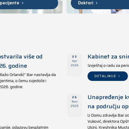
 pacijente
Doktori
stvarila više od
Kabinet za sni
23
Apr
26. godine
Izvještaj o radu za per
2026
Blažo Orlandić“ Bar nastavlja da
DETALJNIJE
jentima, o čemu svjedoče i
 2026. godine.
Unapređenje kv
26
Nov
na području opš
2025
U Domu zdravlja Bar od
Vuković, direktora Opšt
panije, odazovu besplatnim
Ulcinj, Kreshnika Musta