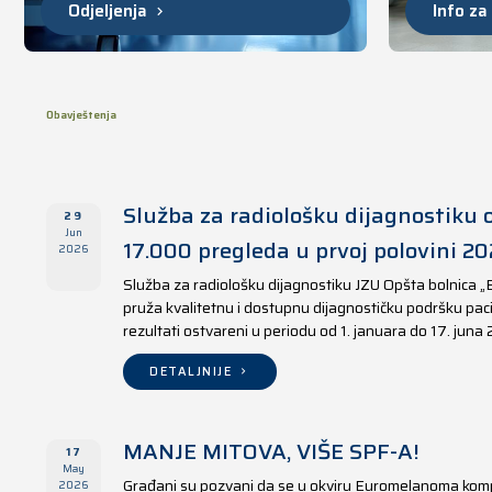
Odjeljenja
Info za
Obavještenja
Služba za radiološku dijagnostiku o
29
Jun
17.000 pregleda u prvoj polovini 20
2026
Služba za radiološku dijagnostiku JZU Opšta bolnica „
pruža kvalitetnu i dostupnu dijagnostičku podršku paci
rezultati ostvareni u periodu od 1. januara do 17. juna
DETALJNIJE
MANJE MITOVA, VIŠE SPF-A!
17
May
Građani su pozvani da se u okviru Euromelanoma kom
2026