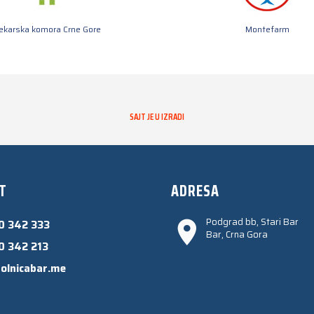
jekarska komora Crne Gore
Montefarm
SAJT JE U IZRADI
T
ADRESA
Podgrad bb, Stari Bar
0 342 333
Bar, Crna Gora
0 342 213
olnicabar.me