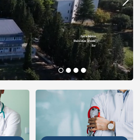
Opšta bolnica
DETALJNIJE
Blažo Jošov Orlandić
Bar