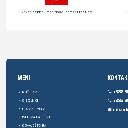
Zavod za hitnu medicinsku pomoć Crne Gore
L
MENI
KONTAK
+382 3
POČETNA
+382 3
O BOLNICI
ORGANIZACIJA
info@b
INFO ZA PACIJENTE
OBAVJEŠTENJA