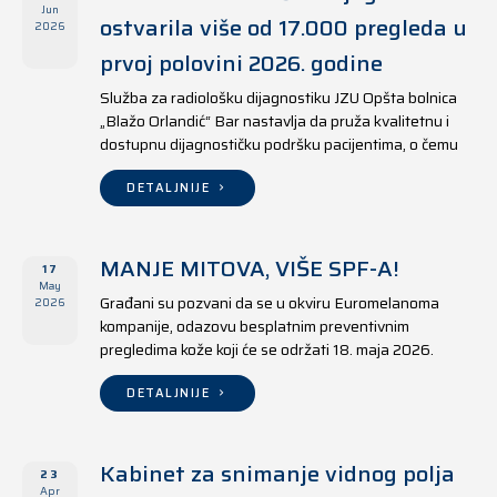
Jun
ostvarila više od 17.000 pregleda u
2026
prvoj polovini 2026. godine
Služba za radiološku dijagnostiku JZU Opšta bolnica
„Blažo Orlandić“ Bar nastavlja da pruža kvalitetnu i
dostupnu dijagnostičku podršku pacijentima, o čemu
svjedoče i rezultati ostvareni u periodu od 1. januara
do 17. juna 2026. godine.
DETALJNIJE
MANJE MITOVA, VIŠE SPF-A!
17
May
Građani su pozvani da se u okviru Euromelanoma
2026
kompanije, odazovu besplatnim preventivnim
pregledima kože koji će se održati 18. maja 2026.
godine u jedanaest opština širom Crne Gore, kako u
državnim tako i u privatnim zdravstvenim ustanovama.
DETALJNIJE
Kabinet za snimanje vidnog polja
23
Apr