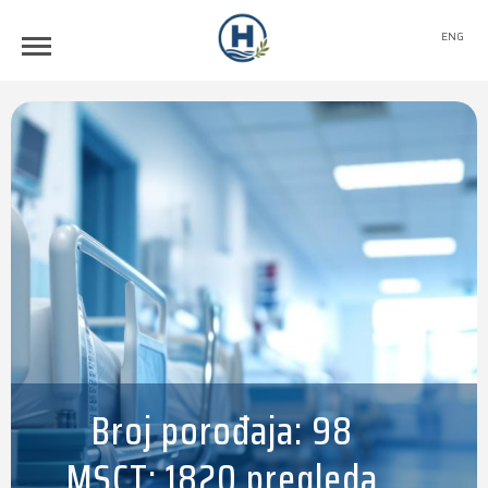
ENG
Broj porođaja: 98
MSCT: 1820 pregleda