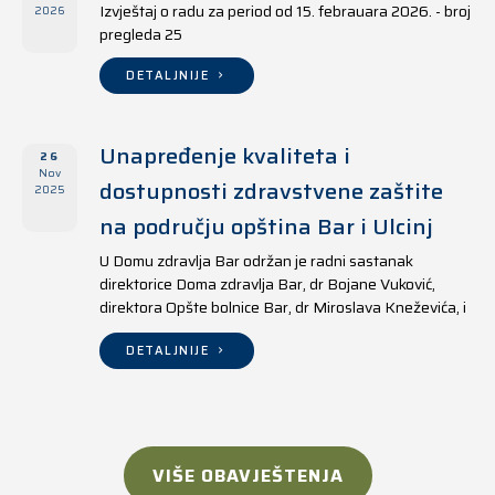
Izvještaj o radu za period od 15. febrauara 2026. - broj
2026
pregleda 25
DETALJNIJE
Unapređenje kvaliteta i
26
Nov
dostupnosti zdravstvene zaštite
2025
na području opština Bar i Ulcinj
U Domu zdravlja Bar održan je radni sastanak
direktorice Doma zdravlja Bar, dr Bojane Vuković,
direktora Opšte bolnice Bar, dr Miroslava Kneževića, i
direktora Doma zdravlja Ulcinj, Kreshnika Mustafe.
DETALJNIJE
VIŠE OBAVJEŠTENJA