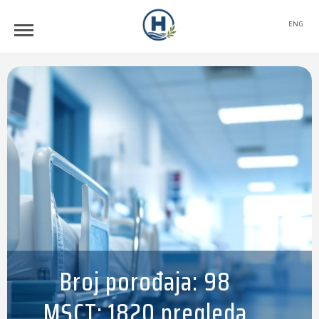
ENG
Broj porođaja: 98
MSCT: 1820 pregleda