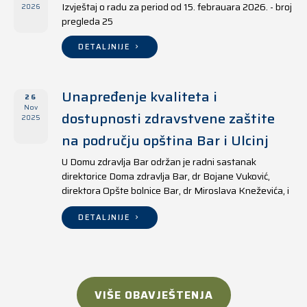
Izvještaj o radu za period od 15. febrauara 2026. - broj
2026
pregleda 25
DETALJNIJE
Unapređenje kvaliteta i
26
Nov
dostupnosti zdravstvene zaštite
2025
na području opština Bar i Ulcinj
U Domu zdravlja Bar održan je radni sastanak
direktorice Doma zdravlja Bar, dr Bojane Vuković,
direktora Opšte bolnice Bar, dr Miroslava Kneževića, i
direktora Doma zdravlja Ulcinj, Kreshnika Mustafe.
DETALJNIJE
VIŠE OBAVJEŠTENJA