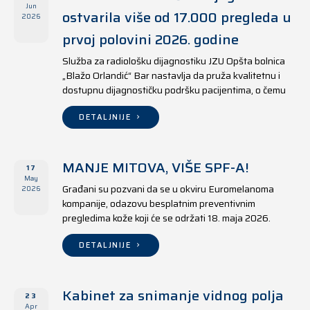
Jun
ostvarila više od 17.000 pregleda u
2026
prvoj polovini 2026. godine
Služba za radiološku dijagnostiku JZU Opšta bolnica
„Blažo Orlandić“ Bar nastavlja da pruža kvalitetnu i
dostupnu dijagnostičku podršku pacijentima, o čemu
svjedoče i rezultati ostvareni u periodu od 1. januara
do 17. juna 2026. godine.
DETALJNIJE
MANJE MITOVA, VIŠE SPF-A!
17
May
Građani su pozvani da se u okviru Euromelanoma
2026
kompanije, odazovu besplatnim preventivnim
pregledima kože koji će se održati 18. maja 2026.
godine u jedanaest opština širom Crne Gore, kako u
državnim tako i u privatnim zdravstvenim ustanovama.
DETALJNIJE
Kabinet za snimanje vidnog polja
23
Apr