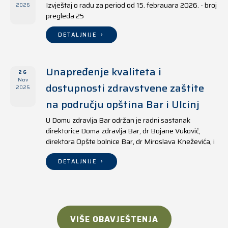
Izvještaj o radu za period od 15. febrauara 2026. - broj
2026
pregleda 25
DETALJNIJE
Unapređenje kvaliteta i
26
Nov
dostupnosti zdravstvene zaštite
2025
na području opština Bar i Ulcinj
U Domu zdravlja Bar održan je radni sastanak
direktorice Doma zdravlja Bar, dr Bojane Vuković,
direktora Opšte bolnice Bar, dr Miroslava Kneževića, i
direktora Doma zdravlja Ulcinj, Kreshnika Mustafe.
DETALJNIJE
VIŠE OBAVJEŠTENJA