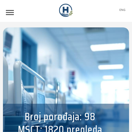
ENG
Broj porođaja: 98
MSCT: 1820 pregleda