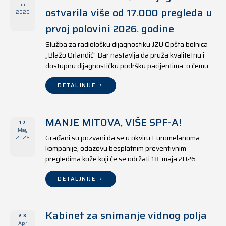
Jun
ostvarila više od 17.000 pregleda u
2026
prvoj polovini 2026. godine
Služba za radiološku dijagnostiku JZU Opšta bolnica
„Blažo Orlandić“ Bar nastavlja da pruža kvalitetnu i
dostupnu dijagnostičku podršku pacijentima, o čemu
svjedoče i rezultati ostvareni u periodu od 1. januara
do 17. juna 2026. godine.
DETALJNIJE
MANJE MITOVA, VIŠE SPF-A!
17
May
Građani su pozvani da se u okviru Euromelanoma
2026
kompanije, odazovu besplatnim preventivnim
pregledima kože koji će se održati 18. maja 2026.
godine u jedanaest opština širom Crne Gore, kako u
državnim tako i u privatnim zdravstvenim ustanovama.
DETALJNIJE
Kabinet za snimanje vidnog polja
23
Apr