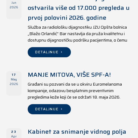
Jun
ostvarila više od 17.000 pregleda u
2026
prvoj polovini 2026. godine
Služba za radiološku dijagnostiku JZU Opšta bolnica
„Blažo Orlandić“ Bar nastavlja da pruža kvalitetnu i
dostupnu dijagnostičku podršku pacijentima, o čemu
svjedoče i rezultati ostvareni u periodu od 1. januara
do 17. juna 2026. godine.
DETALJNIJE
MANJE MITOVA, VIŠE SPF-A!
17
May
Građani su pozvani da se u okviru Euromelanoma
2026
kompanije, odazovu besplatnim preventivnim
pregledima kože koji će se održati 18. maja 2026.
godine u jedanaest opština širom Crne Gore, kako u
državnim tako i u privatnim zdravstvenim ustanovama.
DETALJNIJE
Kabinet za snimanje vidnog polja
23
Apr