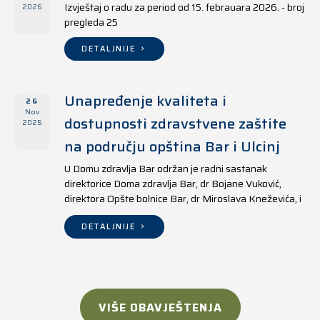
Izvještaj o radu za period od 15. febrauara 2026. - broj
2026
pregleda 25
DETALJNIJE
Unapređenje kvaliteta i
26
Nov
dostupnosti zdravstvene zaštite
2025
na području opština Bar i Ulcinj
U Domu zdravlja Bar održan je radni sastanak
direktorice Doma zdravlja Bar, dr Bojane Vuković,
direktora Opšte bolnice Bar, dr Miroslava Kneževića, i
direktora Doma zdravlja Ulcinj, Kreshnika Mustafe.
DETALJNIJE
VIŠE OBAVJEŠTENJA