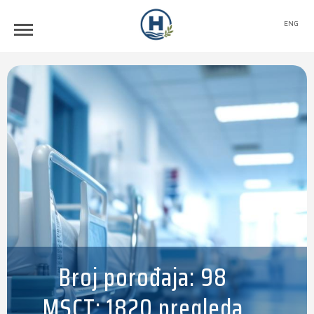
ENG
Broj porođaja: 98
MSCT: 1820 pregleda