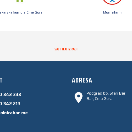
jekarska komora Crne Gore
Montefarm
SAJT JE U IZRADI
T
ADRESA
Podgrad bb, Stari Bar
0 342 333
Bar, Crna Gora
0 342 213
olnicabar.me