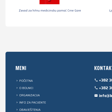
Zavod za hitnu medicinsku pomoć Crne Gore
L
MENI
KONTAK
+382 3
POČETNA
+382 3
O BOLNICI
ORGANIZACIJA
info@b
INFO ZA PACIJENTE
OBAVJEŠTENJA