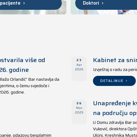
 pacijente
Doktori
stvarila više od
Kabinet za sni
23
Apr
26. godine
Izvještaj o radu za per
2026
Blažo Orlandić“ Bar nastavlja da
DETALJNIJE
jentima, o čemu svjedoče i
 2026. godine.
Unapređenje kv
26
Nov
na području opš
2025
U Domu zdravlja Bar od
Vuković, direktora Opšt
panije, odazovu besplatnim
Ulcinj, Kreshnika Musta