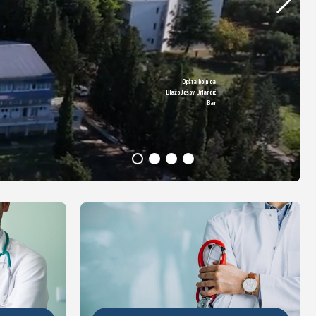
Opšta bolnica
DETALJNIJE
Blažo Jošov Orlandić
Bar