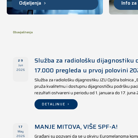
Odjeljenja
Info za
Obavještenja
Služba za radiološku dijagnostiku o
29
Jun
17.000 pregleda u prvoj polovini 20
2026
Služba za radiološku dijagnostiku JZU Opšta bolnica „
pruža kvalitetnu i dostupnu dijagnostičku podršku paci
rezultati ostvareni u periodu od 1. januara do 17. juna
DETALJNIJE
MANJE MITOVA, VIŠE SPF-A!
17
May
Građani su pozvani da se u okviru Euromelanoma kom
2026