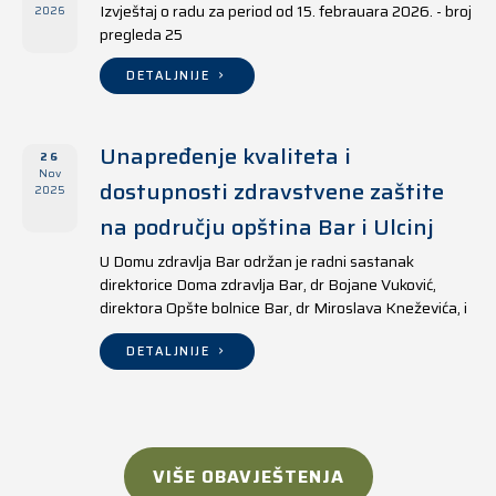
Izvještaj o radu za period od 15. febrauara 2026. - broj
2026
pregleda 25
DETALJNIJE
Unapređenje kvaliteta i
26
Nov
dostupnosti zdravstvene zaštite
2025
na području opština Bar i Ulcinj
U Domu zdravlja Bar održan je radni sastanak
direktorice Doma zdravlja Bar, dr Bojane Vuković,
direktora Opšte bolnice Bar, dr Miroslava Kneževića, i
direktora Doma zdravlja Ulcinj, Kreshnika Mustafe.
DETALJNIJE
VIŠE OBAVJEŠTENJA