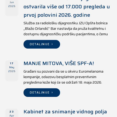
Jun
ostvarila više od 17.000 pregleda u
2026
prvoj polovini 2026. godine
Služba za radiološku dijagnostiku JZU Opšta bolnica
„Blažo Orlandić“ Bar nastavlja da pruža kvalitetnu i
dostupnu dijagnostičku podršku pacijentima, o čemu
svjedoče i rezultati ostvareni u periodu od 1. januara
do 17. juna 2026. godine.
DETALJNIJE
MANJE MITOVA, VIŠE SPF-A!
17
May
Građani su pozvani da se u okviru Euromelanoma
2026
kompanije, odazovu besplatnim preventivnim
pregledima kože koji će se održati 18. maja 2026.
godine u jedanaest opština širom Crne Gore, kako u
državnim tako i u privatnim zdravstvenim ustanovama.
DETALJNIJE
Kabinet za snimanje vidnog polja
23
Apr