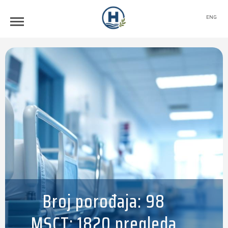
ENG
Broj porođaja: 98
MSCT: 1820 pregleda