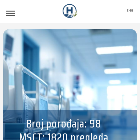
ENG
Broj porođaja: 98
MSCT: 1820 pregleda