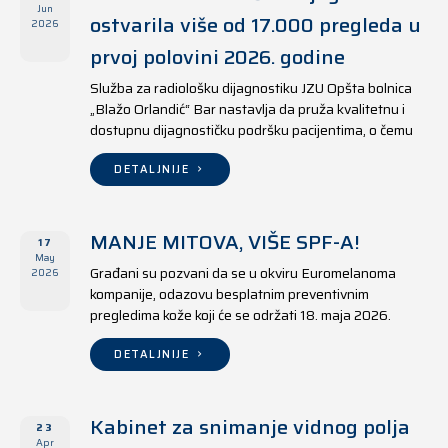
Jun
ostvarila više od 17.000 pregleda u
2026
prvoj polovini 2026. godine
Služba za radiološku dijagnostiku JZU Opšta bolnica
„Blažo Orlandić“ Bar nastavlja da pruža kvalitetnu i
dostupnu dijagnostičku podršku pacijentima, o čemu
svjedoče i rezultati ostvareni u periodu od 1. januara
do 17. juna 2026. godine.
DETALJNIJE
MANJE MITOVA, VIŠE SPF-A!
17
May
Građani su pozvani da se u okviru Euromelanoma
2026
kompanije, odazovu besplatnim preventivnim
pregledima kože koji će se održati 18. maja 2026.
godine u jedanaest opština širom Crne Gore, kako u
državnim tako i u privatnim zdravstvenim ustanovama.
DETALJNIJE
Kabinet za snimanje vidnog polja
23
Apr