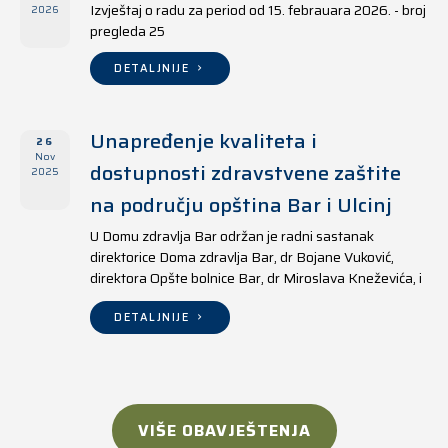
Izvještaj o radu za period od 15. febrauara 2026. - broj
2026
pregleda 25
DETALJNIJE
Unapređenje kvaliteta i
26
Nov
dostupnosti zdravstvene zaštite
2025
na području opština Bar i Ulcinj
U Domu zdravlja Bar održan je radni sastanak
direktorice Doma zdravlja Bar, dr Bojane Vuković,
direktora Opšte bolnice Bar, dr Miroslava Kneževića, i
direktora Doma zdravlja Ulcinj, Kreshnika Mustafe.
DETALJNIJE
VIŠE OBAVJEŠTENJA