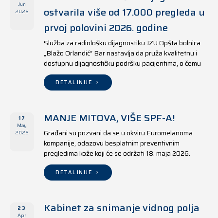
Jun
ostvarila više od 17.000 pregleda u
2026
prvoj polovini 2026. godine
Služba za radiološku dijagnostiku JZU Opšta bolnica
„Blažo Orlandić“ Bar nastavlja da pruža kvalitetnu i
dostupnu dijagnostičku podršku pacijentima, o čemu
svjedoče i rezultati ostvareni u periodu od 1. januara
do 17. juna 2026. godine.
DETALJNIJE
MANJE MITOVA, VIŠE SPF-A!
17
May
Građani su pozvani da se u okviru Euromelanoma
2026
kompanije, odazovu besplatnim preventivnim
pregledima kože koji će se održati 18. maja 2026.
godine u jedanaest opština širom Crne Gore, kako u
državnim tako i u privatnim zdravstvenim ustanovama.
DETALJNIJE
Kabinet za snimanje vidnog polja
23
Apr