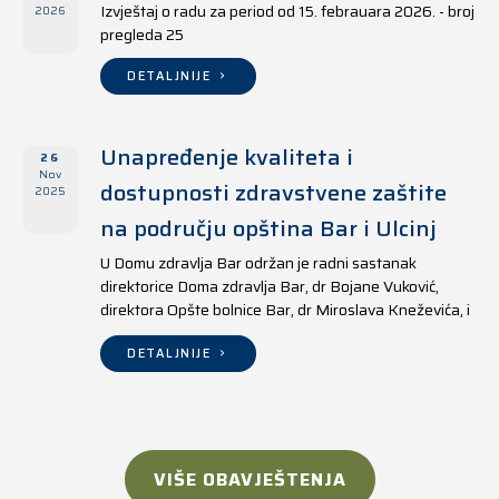
Izvještaj o radu za period od 15. febrauara 2026. - broj
2026
pregleda 25
DETALJNIJE
Unapređenje kvaliteta i
26
Nov
dostupnosti zdravstvene zaštite
2025
na području opština Bar i Ulcinj
U Domu zdravlja Bar održan je radni sastanak
direktorice Doma zdravlja Bar, dr Bojane Vuković,
direktora Opšte bolnice Bar, dr Miroslava Kneževića, i
direktora Doma zdravlja Ulcinj, Kreshnika Mustafe.
DETALJNIJE
VIŠE OBAVJEŠTENJA