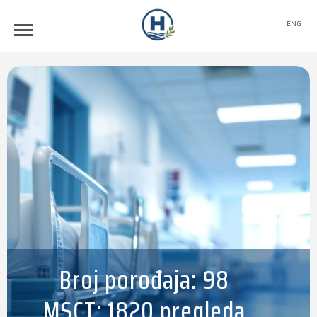
ENG
Broj porođaja: 98
MSCT: 1820 pregleda