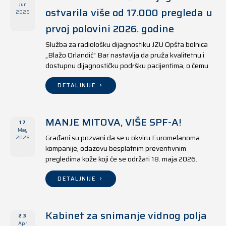
Jun
ostvarila više od 17.000 pregleda u
2026
prvoj polovini 2026. godine
Služba za radiološku dijagnostiku JZU Opšta bolnica
„Blažo Orlandić“ Bar nastavlja da pruža kvalitetnu i
dostupnu dijagnostičku podršku pacijentima, o čemu
svjedoče i rezultati ostvareni u periodu od 1. januara
do 17. juna 2026. godine.
DETALJNIJE
MANJE MITOVA, VIŠE SPF-A!
17
May
Građani su pozvani da se u okviru Euromelanoma
2026
kompanije, odazovu besplatnim preventivnim
pregledima kože koji će se održati 18. maja 2026.
godine u jedanaest opština širom Crne Gore, kako u
državnim tako i u privatnim zdravstvenim ustanovama.
DETALJNIJE
Kabinet za snimanje vidnog polja
23
Apr