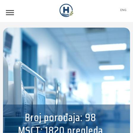
ENG
Broj porođaja: 98
MSCT: 1820 pregleda