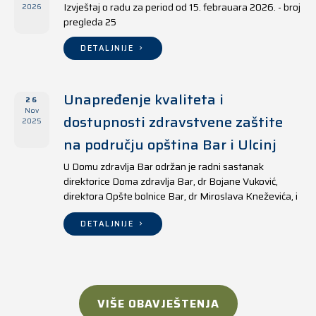
Izvještaj o radu za period od 15. febrauara 2026. - broj
2026
pregleda 25
DETALJNIJE
Unapređenje kvaliteta i
26
Nov
dostupnosti zdravstvene zaštite
2025
na području opština Bar i Ulcinj
U Domu zdravlja Bar održan je radni sastanak
direktorice Doma zdravlja Bar, dr Bojane Vuković,
direktora Opšte bolnice Bar, dr Miroslava Kneževića, i
direktora Doma zdravlja Ulcinj, Kreshnika Mustafe.
DETALJNIJE
VIŠE OBAVJEŠTENJA