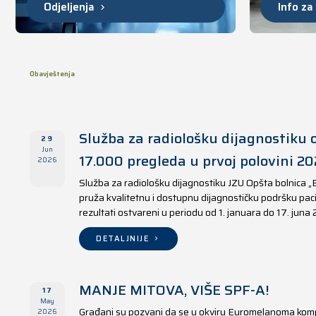
Odjeljenja
Info za
Obavještenja
Služba za radiološku dijagnostiku o
29
Jun
17.000 pregleda u prvoj polovini 20
2026
Služba za radiološku dijagnostiku JZU Opšta bolnica „
pruža kvalitetnu i dostupnu dijagnostičku podršku paci
rezultati ostvareni u periodu od 1. januara do 17. juna
DETALJNIJE
MANJE MITOVA, VIŠE SPF-A!
17
May
Građani su pozvani da se u okviru Euromelanoma kom
2026