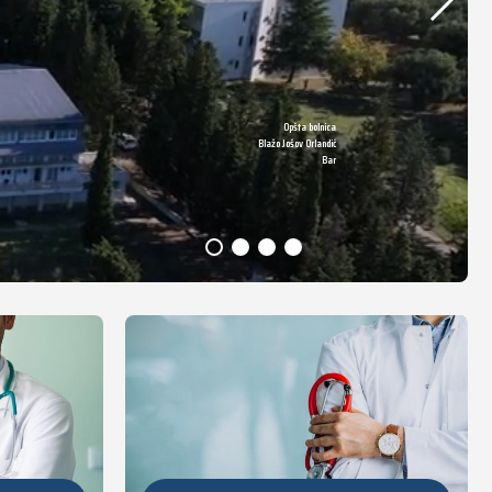
Opšta bolnica
DETALJNIJE
Blažo Jošov Orlandić
Bar