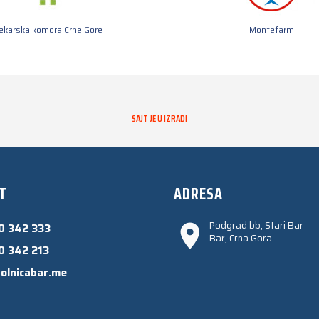
jekarska komora Crne Gore
Montefarm
SAJT JE U IZRADI
T
ADRESA
Podgrad bb, Stari Bar
0 342 333
Bar, Crna Gora
0 342 213
olnicabar.me