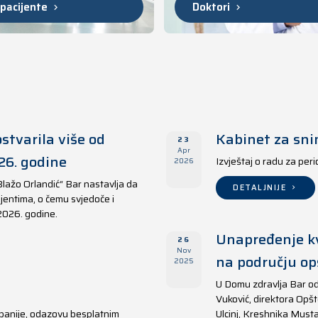
 pacijente
Doktori
stvarila više od
Kabinet za sni
23
Apr
26. godine
Izvještaj o radu za per
2026
Blažo Orlandić“ Bar nastavlja da
DETALJNIJE
jentima, o čemu svjedoče i
 2026. godine.
Unapređenje kv
26
Nov
na području opš
2025
U Domu zdravlja Bar od
Vuković, direktora Opšt
panije, odazovu besplatnim
Ulcinj, Kreshnika Musta