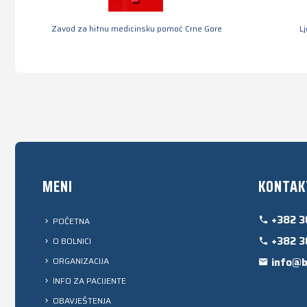
Zavod za hitnu medicinsku pomoć Crne Gore
L
MENI
KONTAK
+382 3
POČETNA
+382 3
O BOLNICI
ORGANIZACIJA
info@b
INFO ZA PACIJENTE
OBAVJEŠTENJA