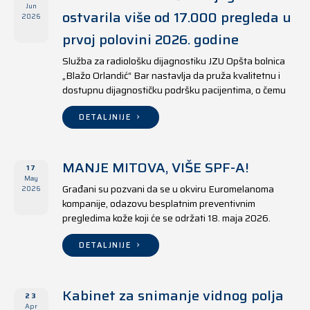
Jun
ostvarila više od 17.000 pregleda u
2026
prvoj polovini 2026. godine
Služba za radiološku dijagnostiku JZU Opšta bolnica
„Blažo Orlandić“ Bar nastavlja da pruža kvalitetnu i
dostupnu dijagnostičku podršku pacijentima, o čemu
svjedoče i rezultati ostvareni u periodu od 1. januara
do 17. juna 2026. godine.
DETALJNIJE
MANJE MITOVA, VIŠE SPF-A!
17
May
Građani su pozvani da se u okviru Euromelanoma
2026
kompanije, odazovu besplatnim preventivnim
pregledima kože koji će se održati 18. maja 2026.
godine u jedanaest opština širom Crne Gore, kako u
državnim tako i u privatnim zdravstvenim ustanovama.
DETALJNIJE
Kabinet za snimanje vidnog polja
23
Apr