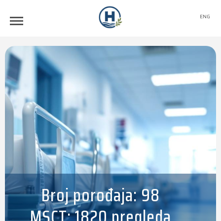
ENG
Broj porođaja: 98
MSCT: 1820 pregleda