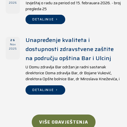
Izvještaj o radu za period od 15. febrauara 2026. - broj
2026
pregleda 25
DETALJNIJE
Unapređenje kvaliteta i
26
Nov
dostupnosti zdravstvene zaštite
2025
na području opština Bar i Ulcinj
U Domu zdravlja Bar održan je radni sastanak
direktorice Doma zdravlja Bar, dr Bojane Vuković,
direktora Opšte bolnice Bar, dr Miroslava Kneževića, i
direktora Doma zdravlja Ulcinj, Kreshnika Mustafe.
DETALJNIJE
VIŠE OBAVJEŠTENJA