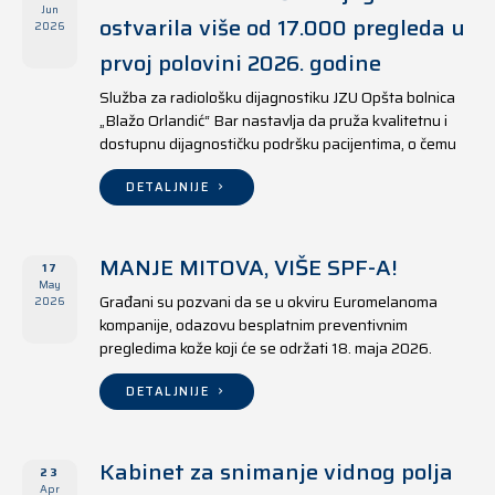
Jun
ostvarila više od 17.000 pregleda u
2026
prvoj polovini 2026. godine
Služba za radiološku dijagnostiku JZU Opšta bolnica
„Blažo Orlandić“ Bar nastavlja da pruža kvalitetnu i
dostupnu dijagnostičku podršku pacijentima, o čemu
svjedoče i rezultati ostvareni u periodu od 1. januara
do 17. juna 2026. godine.
DETALJNIJE
MANJE MITOVA, VIŠE SPF-A!
17
May
Građani su pozvani da se u okviru Euromelanoma
2026
kompanije, odazovu besplatnim preventivnim
pregledima kože koji će se održati 18. maja 2026.
godine u jedanaest opština širom Crne Gore, kako u
državnim tako i u privatnim zdravstvenim ustanovama.
DETALJNIJE
Kabinet za snimanje vidnog polja
23
Apr