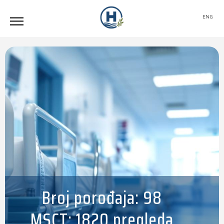
ENG
Broj porođaja: 98
MSCT: 1820 pregleda