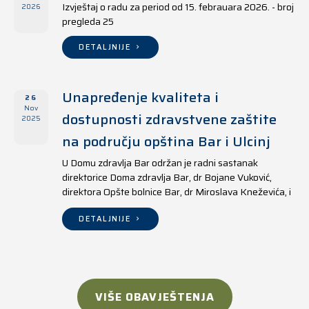
Izvještaj o radu za period od 15. febrauara 2026. - broj
2026
pregleda 25
DETALJNIJE
Unapređenje kvaliteta i
26
Nov
dostupnosti zdravstvene zaštite
2025
na području opština Bar i Ulcinj
U Domu zdravlja Bar održan je radni sastanak
direktorice Doma zdravlja Bar, dr Bojane Vuković,
direktora Opšte bolnice Bar, dr Miroslava Kneževića, i
direktora Doma zdravlja Ulcinj, Kreshnika Mustafe.
DETALJNIJE
VIŠE OBAVJEŠTENJA