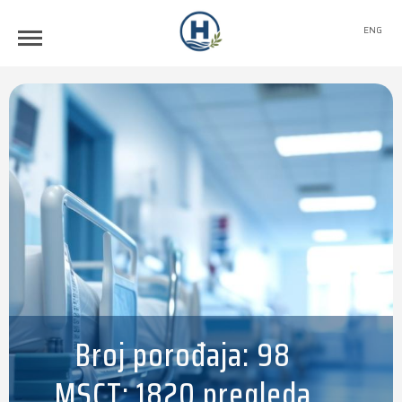
ENG
Broj porođaja: 98
MSCT: 1820 pregleda