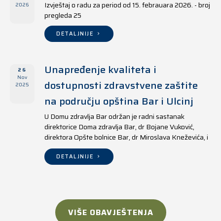
Izvještaj o radu za period od 15. febrauara 2026. - broj
2026
pregleda 25
DETALJNIJE
Unapređenje kvaliteta i
26
Nov
dostupnosti zdravstvene zaštite
2025
na području opština Bar i Ulcinj
U Domu zdravlja Bar održan je radni sastanak
direktorice Doma zdravlja Bar, dr Bojane Vuković,
direktora Opšte bolnice Bar, dr Miroslava Kneževića, i
direktora Doma zdravlja Ulcinj, Kreshnika Mustafe.
DETALJNIJE
VIŠE OBAVJEŠTENJA