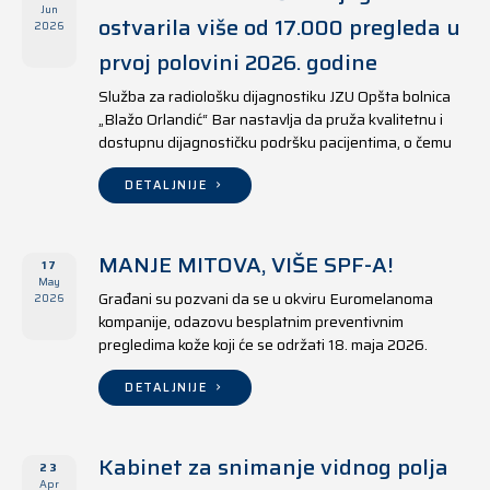
Jun
ostvarila više od 17.000 pregleda u
2026
prvoj polovini 2026. godine
Služba za radiološku dijagnostiku JZU Opšta bolnica
„Blažo Orlandić“ Bar nastavlja da pruža kvalitetnu i
dostupnu dijagnostičku podršku pacijentima, o čemu
svjedoče i rezultati ostvareni u periodu od 1. januara
do 17. juna 2026. godine.
DETALJNIJE
MANJE MITOVA, VIŠE SPF-A!
17
May
Građani su pozvani da se u okviru Euromelanoma
2026
kompanije, odazovu besplatnim preventivnim
pregledima kože koji će se održati 18. maja 2026.
godine u jedanaest opština širom Crne Gore, kako u
državnim tako i u privatnim zdravstvenim ustanovama.
DETALJNIJE
Kabinet za snimanje vidnog polja
23
Apr