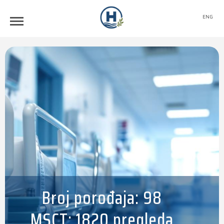
ENG
Broj porođaja: 98
MSCT: 1820 pregleda