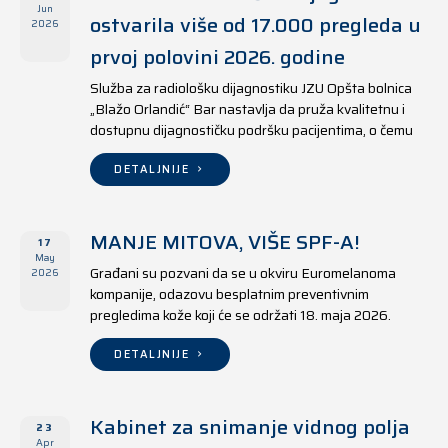
Jun
ostvarila više od 17.000 pregleda u
2026
prvoj polovini 2026. godine
Služba za radiološku dijagnostiku JZU Opšta bolnica
„Blažo Orlandić“ Bar nastavlja da pruža kvalitetnu i
dostupnu dijagnostičku podršku pacijentima, o čemu
svjedoče i rezultati ostvareni u periodu od 1. januara
do 17. juna 2026. godine.
DETALJNIJE
MANJE MITOVA, VIŠE SPF-A!
17
May
Građani su pozvani da se u okviru Euromelanoma
2026
kompanije, odazovu besplatnim preventivnim
pregledima kože koji će se održati 18. maja 2026.
godine u jedanaest opština širom Crne Gore, kako u
državnim tako i u privatnim zdravstvenim ustanovama.
DETALJNIJE
Kabinet za snimanje vidnog polja
23
Apr