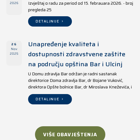
Izvještaj o radu za period od 15. febrauara 2026. - broj
2026
pregleda 25
DETALJNIJE
Unapređenje kvaliteta i
26
Nov
dostupnosti zdravstvene zaštite
2025
na području opština Bar i Ulcinj
U Domu zdravlja Bar održan je radni sastanak
direktorice Doma zdravlja Bar, dr Bojane Vuković,
direktora Opšte bolnice Bar, dr Miroslava Kneževića, i
direktora Doma zdravlja Ulcinj, Kreshnika Mustafe.
DETALJNIJE
VIŠE OBAVJEŠTENJA