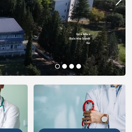
Opšta bolnica
DETALJNIJE
Blažo Jošov Orlandić
Bar