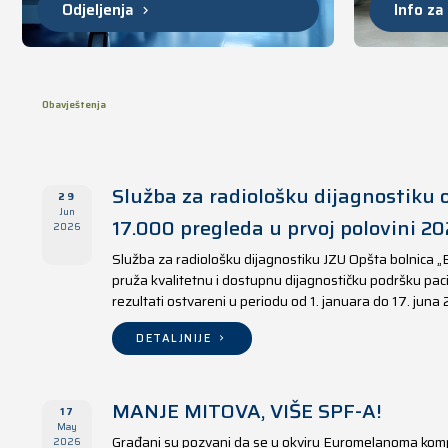
Odjeljenja
Info za
Obavještenja
Služba za radiološku dijagnostiku o
29
Jun
17.000 pregleda u prvoj polovini 20
2026
Služba za radiološku dijagnostiku JZU Opšta bolnica „
pruža kvalitetnu i dostupnu dijagnostičku podršku paci
rezultati ostvareni u periodu od 1. januara do 17. juna
DETALJNIJE
MANJE MITOVA, VIŠE SPF-A!
17
May
Građani su pozvani da se u okviru Euromelanoma kom
2026