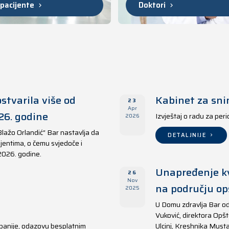
 pacijente
Doktori
stvarila više od
Kabinet za sni
23
Apr
26. godine
Izvještaj o radu za per
2026
Blažo Orlandić“ Bar nastavlja da
DETALJNIJE
jentima, o čemu svjedoče i
 2026. godine.
Unapređenje kv
26
Nov
na području opš
2025
U Domu zdravlja Bar od
Vuković, direktora Opšt
panije, odazovu besplatnim
Ulcinj, Kreshnika Musta