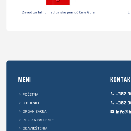
Zavod za hitnu medicinsku pomoć Crne Gore
L
MENI
KONTAK
+382 3
POČETNA
+382 3
O BOLNICI
ORGANIZACIJA
info@b
INFO ZA PACIJENTE
OBAVJEŠTENJA