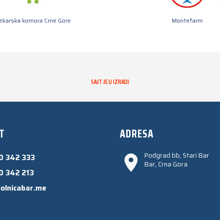
jekarska komora Crne Gore
Montefarm
SAJT JE U IZRADI
T
ADRESA
Podgrad bb, Stari Bar
0 342 333
Bar, Crna Gora
0 342 213
olnicabar.me