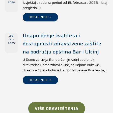
Izvještaj o radu za period od 15. febrauara 2026. - broj
2026
pregleda 25
DETALJNIJE
Unapređenje kvaliteta i
26
Nov
dostupnosti zdravstvene zaštite
2025
na području opština Bar i Ulcinj
U Domu zdravlja Bar održan je radni sastanak
direktorice Doma zdravlja Bar, dr Bojane Vuković,
direktora Opšte bolnice Bar, dr Miroslava Kneževića, i
direktora Doma zdravlja Ulcinj, Kreshnika Mustafe.
DETALJNIJE
VIŠE OBAVJEŠTENJA