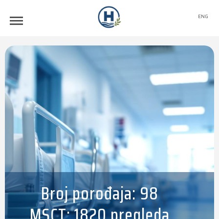
ENG
Broj porođaja: 98
MSCT: 1820 pregleda