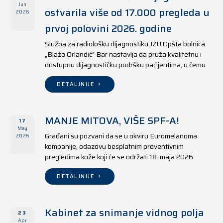
Jun
ostvarila više od 17.000 pregleda u
2026
prvoj polovini 2026. godine
Služba za radiološku dijagnostiku JZU Opšta bolnica
„Blažo Orlandić“ Bar nastavlja da pruža kvalitetnu i
dostupnu dijagnostičku podršku pacijentima, o čemu
svjedoče i rezultati ostvareni u periodu od 1. januara
do 17. juna 2026. godine.
DETALJNIJE
MANJE MITOVA, VIŠE SPF-A!
17
May
Građani su pozvani da se u okviru Euromelanoma
2026
kompanije, odazovu besplatnim preventivnim
pregledima kože koji će se održati 18. maja 2026.
godine u jedanaest opština širom Crne Gore, kako u
državnim tako i u privatnim zdravstvenim ustanovama.
DETALJNIJE
Kabinet za snimanje vidnog polja
23
Apr