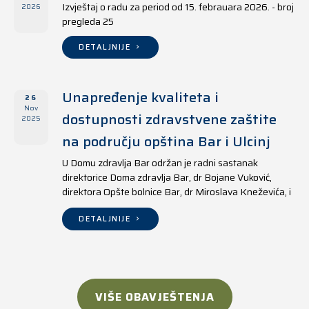
Izvještaj o radu za period od 15. febrauara 2026. - broj
2026
pregleda 25
DETALJNIJE
Unapređenje kvaliteta i
26
Nov
dostupnosti zdravstvene zaštite
2025
na području opština Bar i Ulcinj
U Domu zdravlja Bar održan je radni sastanak
direktorice Doma zdravlja Bar, dr Bojane Vuković,
direktora Opšte bolnice Bar, dr Miroslava Kneževića, i
direktora Doma zdravlja Ulcinj, Kreshnika Mustafe.
DETALJNIJE
VIŠE OBAVJEŠTENJA