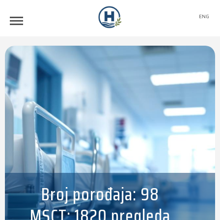
ENG
Broj porođaja: 98
MSCT: 1820 pregleda