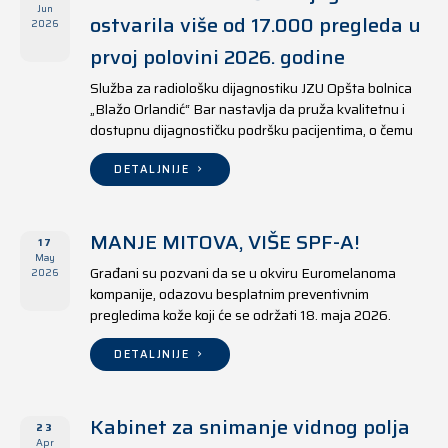
Jun
ostvarila više od 17.000 pregleda u
2026
prvoj polovini 2026. godine
Služba za radiološku dijagnostiku JZU Opšta bolnica
„Blažo Orlandić“ Bar nastavlja da pruža kvalitetnu i
dostupnu dijagnostičku podršku pacijentima, o čemu
svjedoče i rezultati ostvareni u periodu od 1. januara
do 17. juna 2026. godine.
DETALJNIJE
MANJE MITOVA, VIŠE SPF-A!
17
May
Građani su pozvani da se u okviru Euromelanoma
2026
kompanije, odazovu besplatnim preventivnim
pregledima kože koji će se održati 18. maja 2026.
godine u jedanaest opština širom Crne Gore, kako u
državnim tako i u privatnim zdravstvenim ustanovama.
DETALJNIJE
Kabinet za snimanje vidnog polja
23
Apr