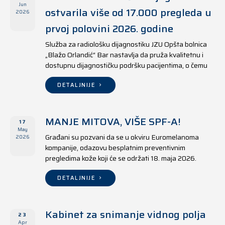
Jun
ostvarila više od 17.000 pregleda u
2026
prvoj polovini 2026. godine
Služba za radiološku dijagnostiku JZU Opšta bolnica
„Blažo Orlandić“ Bar nastavlja da pruža kvalitetnu i
dostupnu dijagnostičku podršku pacijentima, o čemu
svjedoče i rezultati ostvareni u periodu od 1. januara
do 17. juna 2026. godine.
DETALJNIJE
MANJE MITOVA, VIŠE SPF-A!
17
May
Građani su pozvani da se u okviru Euromelanoma
2026
kompanije, odazovu besplatnim preventivnim
pregledima kože koji će se održati 18. maja 2026.
godine u jedanaest opština širom Crne Gore, kako u
državnim tako i u privatnim zdravstvenim ustanovama.
DETALJNIJE
Kabinet za snimanje vidnog polja
23
Apr