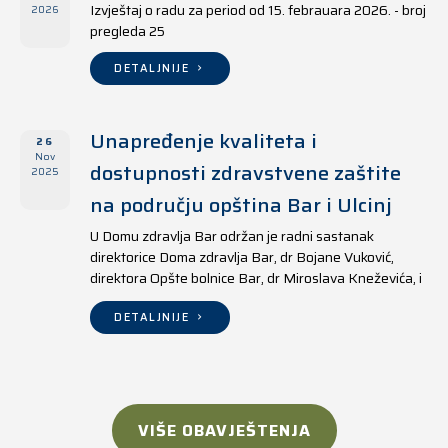
Izvještaj o radu za period od 15. febrauara 2026. - broj
2026
pregleda 25
DETALJNIJE
Unapređenje kvaliteta i
26
Nov
dostupnosti zdravstvene zaštite
2025
na području opština Bar i Ulcinj
U Domu zdravlja Bar održan je radni sastanak
direktorice Doma zdravlja Bar, dr Bojane Vuković,
direktora Opšte bolnice Bar, dr Miroslava Kneževića, i
direktora Doma zdravlja Ulcinj, Kreshnika Mustafe.
DETALJNIJE
VIŠE OBAVJEŠTENJA