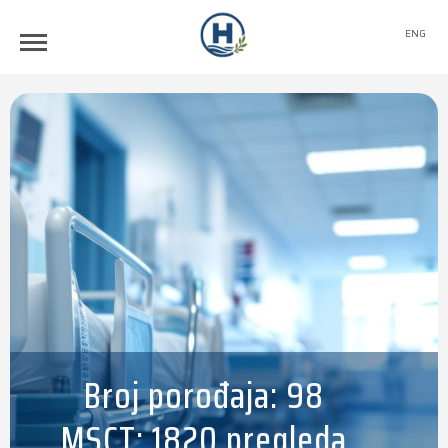
ENG
Broj porođaja: 98
MSCT: 1820 pregleda