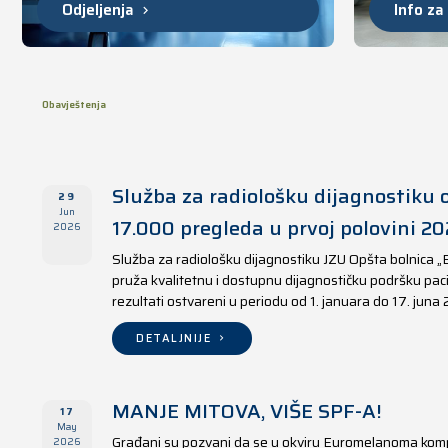
Odjeljenja
Info za
Obavještenja
Služba za radiološku dijagnostiku o
29
Jun
17.000 pregleda u prvoj polovini 20
2026
Služba za radiološku dijagnostiku JZU Opšta bolnica „
pruža kvalitetnu i dostupnu dijagnostičku podršku paci
rezultati ostvareni u periodu od 1. januara do 17. juna
DETALJNIJE
MANJE MITOVA, VIŠE SPF-A!
17
May
Građani su pozvani da se u okviru Euromelanoma kom
2026