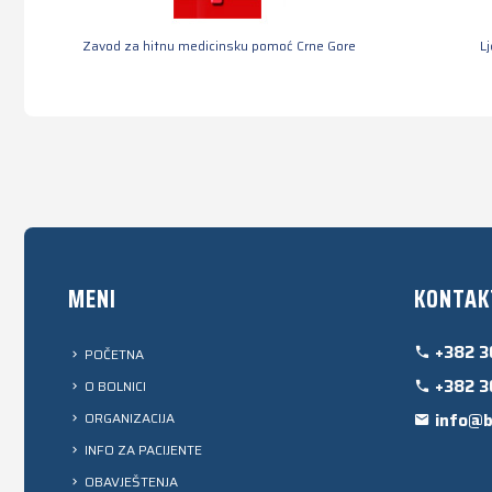
Zavod za hitnu medicinsku pomoć Crne Gore
L
MENI
KONTAK
+382 3
POČETNA
+382 3
O BOLNICI
ORGANIZACIJA
info@b
INFO ZA PACIJENTE
OBAVJEŠTENJA