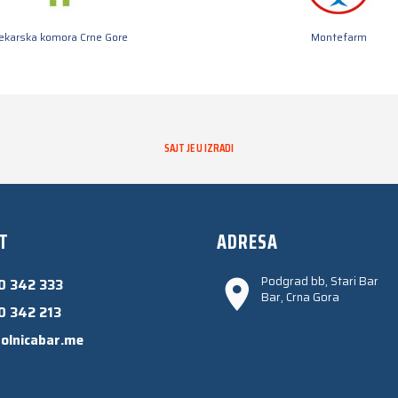
jekarska komora Crne Gore
Montefarm
SAJT JE U IZRADI
T
ADRESA
Podgrad bb, Stari Bar
0 342 333
Bar, Crna Gora
0 342 213
olnicabar.me