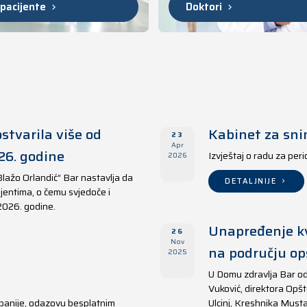
 pacijente
Doktori
stvarila više od
Kabinet za sni
23
Apr
26. godine
Izvještaj o radu za per
2026
Blažo Orlandić“ Bar nastavlja da
DETALJNIJE
jentima, o čemu svjedoče i
 2026. godine.
Unapređenje kv
26
Nov
na području opš
2025
U Domu zdravlja Bar od
Vuković, direktora Opšt
panije, odazovu besplatnim
Ulcinj, Kreshnika Musta