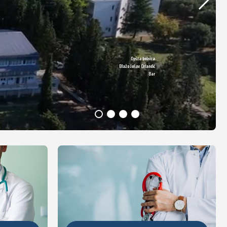
Opšta bolnica
DETALJNIJE
Blažo Jošov Orlandić
Bar