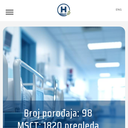
ENG
Broj porođaja: 98
MSCT: 1820 pregleda