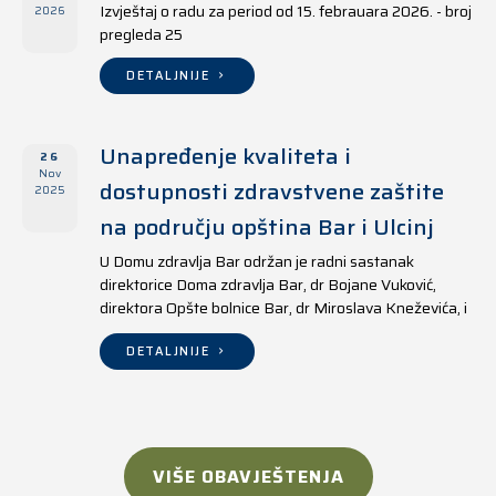
Izvještaj o radu za period od 15. febrauara 2026. - broj
2026
pregleda 25
DETALJNIJE
Unapređenje kvaliteta i
26
Nov
dostupnosti zdravstvene zaštite
2025
na području opština Bar i Ulcinj
U Domu zdravlja Bar održan je radni sastanak
direktorice Doma zdravlja Bar, dr Bojane Vuković,
direktora Opšte bolnice Bar, dr Miroslava Kneževića, i
direktora Doma zdravlja Ulcinj, Kreshnika Mustafe.
DETALJNIJE
VIŠE OBAVJEŠTENJA