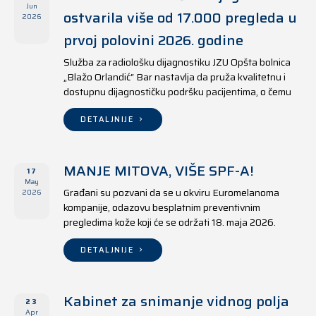
Jun
ostvarila više od 17.000 pregleda u
2026
prvoj polovini 2026. godine
Služba za radiološku dijagnostiku JZU Opšta bolnica
„Blažo Orlandić“ Bar nastavlja da pruža kvalitetnu i
dostupnu dijagnostičku podršku pacijentima, o čemu
svjedoče i rezultati ostvareni u periodu od 1. januara
do 17. juna 2026. godine.
DETALJNIJE
MANJE MITOVA, VIŠE SPF-A!
17
May
Građani su pozvani da se u okviru Euromelanoma
2026
kompanije, odazovu besplatnim preventivnim
pregledima kože koji će se održati 18. maja 2026.
godine u jedanaest opština širom Crne Gore, kako u
državnim tako i u privatnim zdravstvenim ustanovama.
DETALJNIJE
Kabinet za snimanje vidnog polja
23
Apr