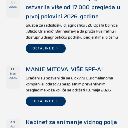
Jun
ostvarila više od 17.000 pregleda u
2026
prvoj polovini 2026. godine
Služba za radiološku dijagnostiku JZU Opšta bolnica
„Blažo Orlandić“ Bar nastavlja da pruža kvalitetnu i
dostupnu dijagnostičku podršku pacijentima, o čemu
svjedoče i rezultati ostvareni u periodu od 1. januara
do 17. juna 2026. godine.
DETALJNIJE
MANJE MITOVA, VIŠE SPF-A!
17
May
Građani su pozvani da se u okviru Euromelanoma
2026
kompanije, odazovu besplatnim preventivnim
pregledima kože koji će se održati 18. maja 2026.
godine u jedanaest opština širom Crne Gore, kako u
državnim tako i u privatnim zdravstvenim ustanovama.
DETALJNIJE
Kabinet za snimanje vidnog polja
23
Apr