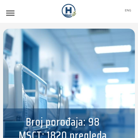
ENG
Broj porođaja: 98
MSCT: 1820 pregleda