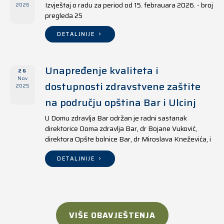
Izvještaj o radu za period od 15. febrauara 2026. - broj
2026
pregleda 25
DETALJNIJE
Unapređenje kvaliteta i
26
Nov
dostupnosti zdravstvene zaštite
2025
na području opština Bar i Ulcinj
U Domu zdravlja Bar održan je radni sastanak
direktorice Doma zdravlja Bar, dr Bojane Vuković,
direktora Opšte bolnice Bar, dr Miroslava Kneževića, i
direktora Doma zdravlja Ulcinj, Kreshnika Mustafe.
DETALJNIJE
VIŠE OBAVJEŠTENJA