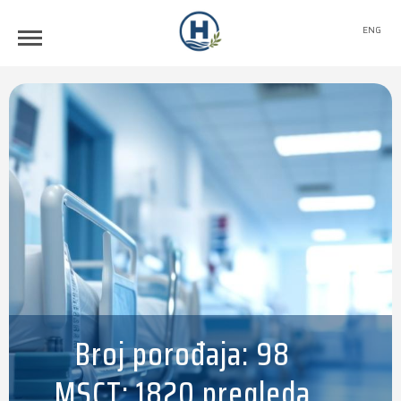
ENG
Broj porođaja: 98
MSCT: 1820 pregleda