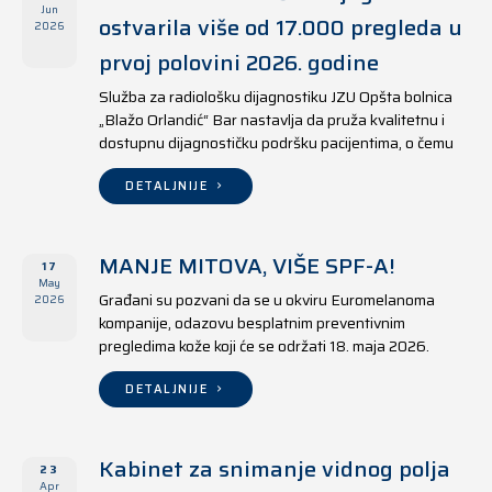
Jun
ostvarila više od 17.000 pregleda u
2026
prvoj polovini 2026. godine
Služba za radiološku dijagnostiku JZU Opšta bolnica
„Blažo Orlandić“ Bar nastavlja da pruža kvalitetnu i
dostupnu dijagnostičku podršku pacijentima, o čemu
svjedoče i rezultati ostvareni u periodu od 1. januara
do 17. juna 2026. godine.
DETALJNIJE
MANJE MITOVA, VIŠE SPF-A!
17
May
Građani su pozvani da se u okviru Euromelanoma
2026
kompanije, odazovu besplatnim preventivnim
pregledima kože koji će se održati 18. maja 2026.
godine u jedanaest opština širom Crne Gore, kako u
državnim tako i u privatnim zdravstvenim ustanovama.
DETALJNIJE
Kabinet za snimanje vidnog polja
23
Apr