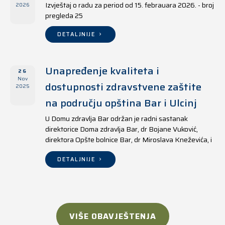
Izvještaj o radu za period od 15. febrauara 2026. - broj
2026
pregleda 25
DETALJNIJE
Unapređenje kvaliteta i
26
Nov
dostupnosti zdravstvene zaštite
2025
na području opština Bar i Ulcinj
U Domu zdravlja Bar održan je radni sastanak
direktorice Doma zdravlja Bar, dr Bojane Vuković,
direktora Opšte bolnice Bar, dr Miroslava Kneževića, i
direktora Doma zdravlja Ulcinj, Kreshnika Mustafe.
DETALJNIJE
VIŠE OBAVJEŠTENJA