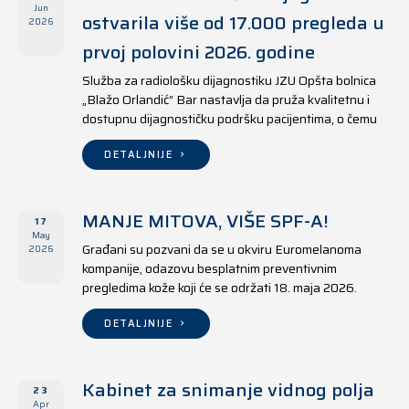
Jun
ostvarila više od 17.000 pregleda u
2026
prvoj polovini 2026. godine
Služba za radiološku dijagnostiku JZU Opšta bolnica
„Blažo Orlandić“ Bar nastavlja da pruža kvalitetnu i
dostupnu dijagnostičku podršku pacijentima, o čemu
svjedoče i rezultati ostvareni u periodu od 1. januara
do 17. juna 2026. godine.
DETALJNIJE
MANJE MITOVA, VIŠE SPF-A!
17
May
Građani su pozvani da se u okviru Euromelanoma
2026
kompanije, odazovu besplatnim preventivnim
pregledima kože koji će se održati 18. maja 2026.
godine u jedanaest opština širom Crne Gore, kako u
državnim tako i u privatnim zdravstvenim ustanovama.
DETALJNIJE
Kabinet za snimanje vidnog polja
23
Apr