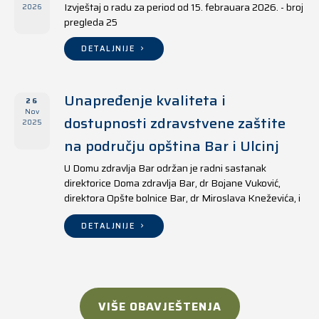
Izvještaj o radu za period od 15. febrauara 2026. - broj
2026
pregleda 25
DETALJNIJE
Unapređenje kvaliteta i
26
Nov
dostupnosti zdravstvene zaštite
2025
na području opština Bar i Ulcinj
U Domu zdravlja Bar održan je radni sastanak
direktorice Doma zdravlja Bar, dr Bojane Vuković,
direktora Opšte bolnice Bar, dr Miroslava Kneževića, i
direktora Doma zdravlja Ulcinj, Kreshnika Mustafe.
DETALJNIJE
VIŠE OBAVJEŠTENJA