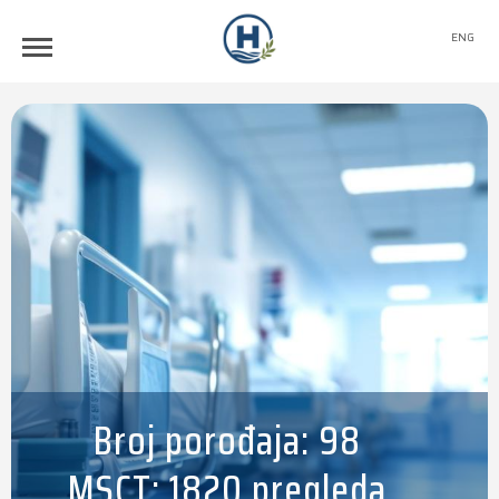
ENG
Broj porođaja: 98
MSCT: 1820 pregleda