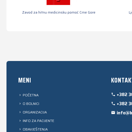
Zavod za hitnu medicinsku pomoć Crne Gore
L
MENI
KONTAK
+382 3
POČETNA
+382 3
O BOLNICI
ORGANIZACIJA
info@b
INFO ZA PACIJENTE
OBAVJEŠTENJA