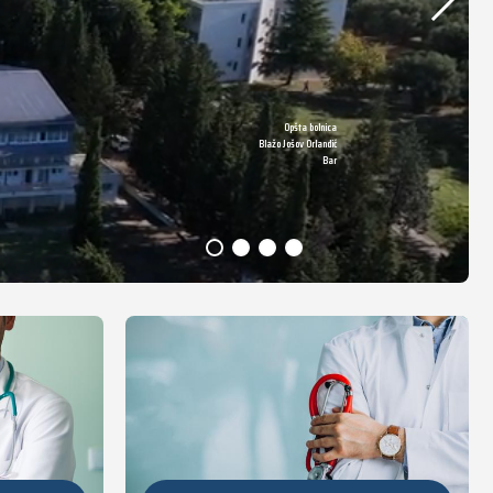
Opšta bolnica
DETALJNIJE
Blažo Jošov Orlandić
Bar