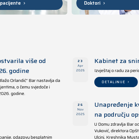
 pacijente
Doktori
stvarila više od
Kabinet za sni
23
Apr
26. godine
Izvještaj o radu za per
2026
Blažo Orlandić“ Bar nastavlja da
DETALJNIJE
jentima, o čemu svjedoče i
 2026. godine.
Unapređenje kv
26
Nov
na području opš
2025
U Domu zdravlja Bar od
Vuković, direktora Opšt
panije, odazovu besplatnim
Ulcinj, Kreshnika Musta