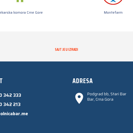
jekarska komora Crne Gore
Montefarm
SAJT JE U IZRADI
T
ADRESA
Podgrad bb, Stari Bar
0 342 333
Bar, Crna Gora
0 342 213
olnicabar.me