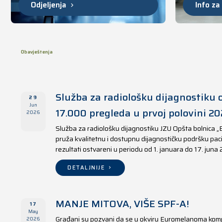
Odjeljenja
Info za
Obavještenja
Služba za radiološku dijagnostiku o
29
Jun
17.000 pregleda u prvoj polovini 20
2026
Služba za radiološku dijagnostiku JZU Opšta bolnica „
pruža kvalitetnu i dostupnu dijagnostičku podršku paci
rezultati ostvareni u periodu od 1. januara do 17. juna
DETALJNIJE
MANJE MITOVA, VIŠE SPF-A!
17
May
Građani su pozvani da se u okviru Euromelanoma kom
2026