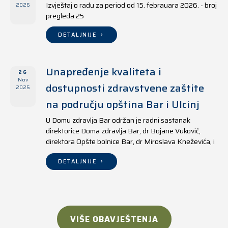
Izvještaj o radu za period od 15. febrauara 2026. - broj
2026
pregleda 25
DETALJNIJE
Unapređenje kvaliteta i
26
Nov
dostupnosti zdravstvene zaštite
2025
na području opština Bar i Ulcinj
U Domu zdravlja Bar održan je radni sastanak
direktorice Doma zdravlja Bar, dr Bojane Vuković,
direktora Opšte bolnice Bar, dr Miroslava Kneževića, i
direktora Doma zdravlja Ulcinj, Kreshnika Mustafe.
DETALJNIJE
VIŠE OBAVJEŠTENJA