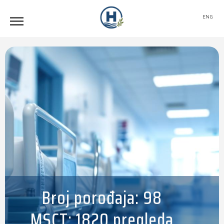
ENG
Broj porođaja: 98
MSCT: 1820 pregleda