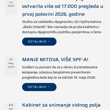
Jun
ostvarila više od 17.000 pregleda u
2026
prvoj polovini 2026. godine
Služba za radiološku dijagnostiku JZU Opšta bolnica
„Blažo Orlandić“ Bar nastavlja da pruža kvalitetnu i
dostupnu dijagnostičku podršku pacijentima, o čemu
svjedoče i rezultati ostvareni u periodu od 1. januara
do 17. juna 2026. godine.
DETALJNIJE
MANJE MITOVA, VIŠE SPF-A!
17
May
Građani su pozvani da se u okviru Euromelanoma
2026
kompanije, odazovu besplatnim preventivnim
pregledima kože koji će se održati 18. maja 2026.
godine u jedanaest opština širom Crne Gore, kako u
državnim tako i u privatnim zdravstvenim ustanovama.
DETALJNIJE
Kabinet za snimanje vidnog polja
23
Apr