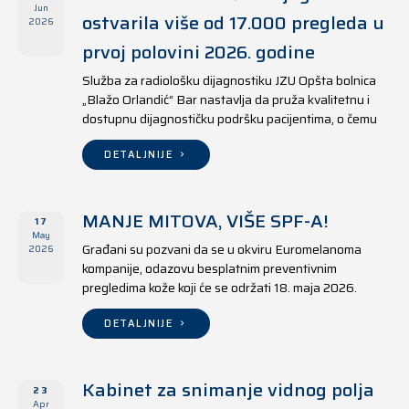
Jun
ostvarila više od 17.000 pregleda u
2026
prvoj polovini 2026. godine
Služba za radiološku dijagnostiku JZU Opšta bolnica
„Blažo Orlandić“ Bar nastavlja da pruža kvalitetnu i
dostupnu dijagnostičku podršku pacijentima, o čemu
svjedoče i rezultati ostvareni u periodu od 1. januara
do 17. juna 2026. godine.
DETALJNIJE
MANJE MITOVA, VIŠE SPF-A!
17
May
Građani su pozvani da se u okviru Euromelanoma
2026
kompanije, odazovu besplatnim preventivnim
pregledima kože koji će se održati 18. maja 2026.
godine u jedanaest opština širom Crne Gore, kako u
državnim tako i u privatnim zdravstvenim ustanovama.
DETALJNIJE
Kabinet za snimanje vidnog polja
23
Apr