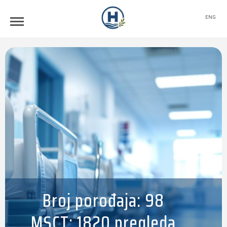
ENG
Broj porođaja: 98
MSCT: 1820 pregleda