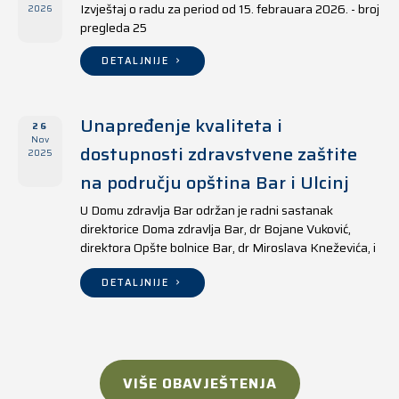
Izvještaj o radu za period od 15. febrauara 2026. - broj
2026
pregleda 25
DETALJNIJE
Unapređenje kvaliteta i
26
Nov
dostupnosti zdravstvene zaštite
2025
na području opština Bar i Ulcinj
U Domu zdravlja Bar održan je radni sastanak
direktorice Doma zdravlja Bar, dr Bojane Vuković,
direktora Opšte bolnice Bar, dr Miroslava Kneževića, i
direktora Doma zdravlja Ulcinj, Kreshnika Mustafe.
DETALJNIJE
VIŠE OBAVJEŠTENJA