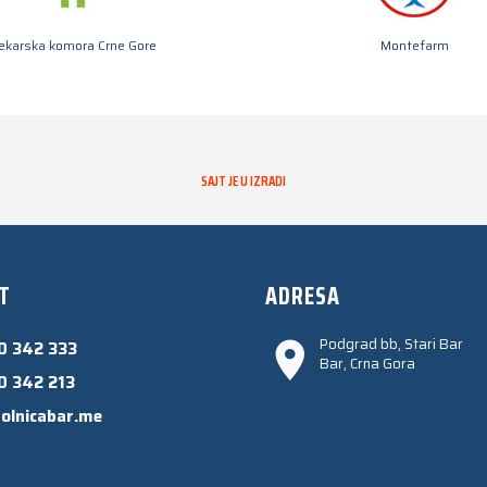
jekarska komora Crne Gore
Montefarm
SAJT JE U IZRADI
T
ADRESA
Podgrad bb, Stari Bar
0 342 333
Bar, Crna Gora
0 342 213
olnicabar.me