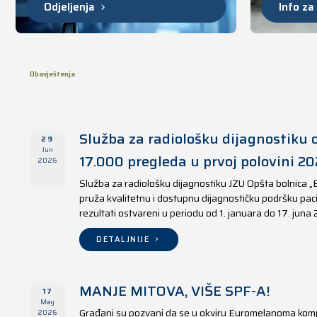
Odjeljenja
Info za
Obavještenja
Služba za radiološku dijagnostiku o
29
Jun
17.000 pregleda u prvoj polovini 20
2026
Služba za radiološku dijagnostiku JZU Opšta bolnica „
pruža kvalitetnu i dostupnu dijagnostičku podršku paci
rezultati ostvareni u periodu od 1. januara do 17. juna
DETALJNIJE
MANJE MITOVA, VIŠE SPF-A!
17
May
Građani su pozvani da se u okviru Euromelanoma kom
2026