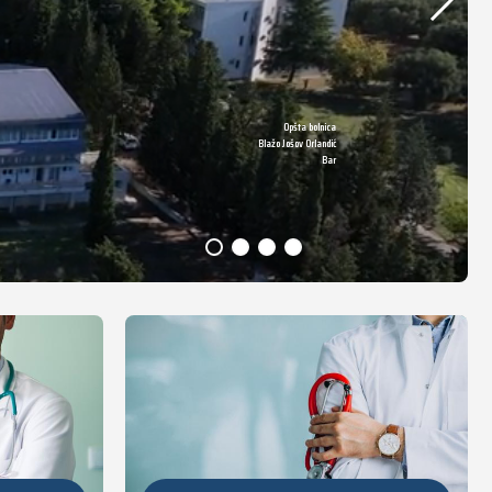
Opšta bolnica
DETALJNIJE
Blažo Jošov Orlandić
Bar