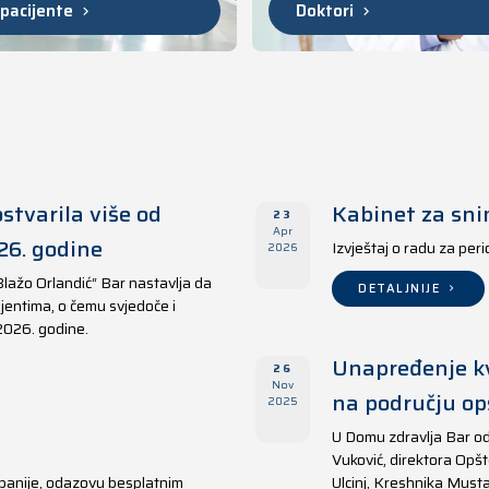
 pacijente
Doktori
stvarila više od
Kabinet za sni
23
Apr
26. godine
Izvještaj o radu za per
2026
Blažo Orlandić“ Bar nastavlja da
DETALJNIJE
jentima, o čemu svjedoče i
 2026. godine.
Unapređenje kv
26
Nov
na području opš
2025
U Domu zdravlja Bar od
Vuković, direktora Opšt
panije, odazovu besplatnim
Ulcinj, Kreshnika Musta