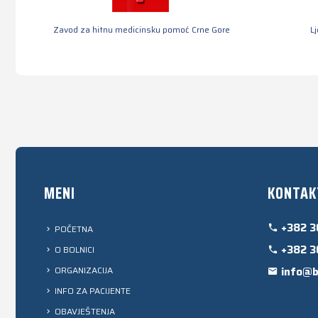
Zavod za hitnu medicinsku pomoć Crne Gore
L
MENI
KONTAK
+382 3
POČETNA
+382 3
O BOLNICI
ORGANIZACIJA
info@b
INFO ZA PACIJENTE
OBAVJEŠTENJA