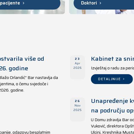
 pacijente
Doktori
stvarila više od
Kabinet za sni
23
Apr
26. godine
Izvještaj o radu za per
2026
Blažo Orlandić“ Bar nastavlja da
DETALJNIJE
jentima, o čemu svjedoče i
 2026. godine.
Unapređenje kv
26
Nov
na području opš
2025
U Domu zdravlja Bar od
Vuković, direktora Opšt
panije, odazovu besplatnim
Ulcinj, Kreshnika Musta