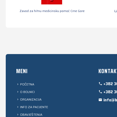
Zavod za hitnu medicinsku pomoć Crne Gore
L
MENI
KONTAK
+382 3
POČETNA
+382 3
O BOLNICI
ORGANIZACIJA
info@b
INFO ZA PACIJENTE
OBAVJEŠTENJA