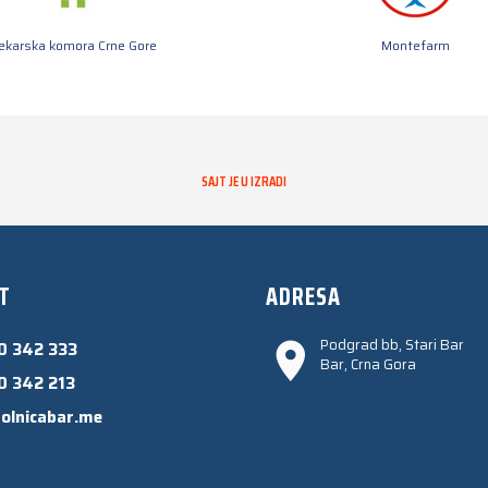
jekarska komora Crne Gore
Montefarm
SAJT JE U IZRADI
T
ADRESA
Podgrad bb, Stari Bar
0 342 333
Bar, Crna Gora
0 342 213
olnicabar.me