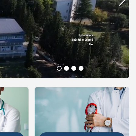
Opšta bolnica
DETALJNIJE
Blažo Jošov Orlandić
Bar