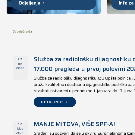
Odjeljenja
Info za
Obavještenja
Služba za radiološku dijagnostiku o
29
Jun
17.000 pregleda u prvoj polovini 20
2026
Služba za radiološku dijagnostiku JZU Opšta bolnica „
pruža kvalitetnu i dostupnu dijagnostičku podršku paci
rezultati ostvareni u periodu od 1. januara do 17. juna
DETALJNIJE
MANJE MITOVA, VIŠE SPF-A!
17
May
Građani su pozvani da se u okviru Euromelanoma kom
2026