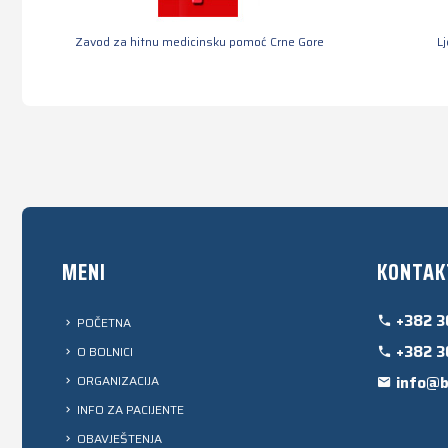
Zavod za hitnu medicinsku pomoć Crne Gore
L
MENI
KONTAK
+382 3
POČETNA
+382 3
O BOLNICI
ORGANIZACIJA
info@b
INFO ZA PACIJENTE
OBAVJEŠTENJA