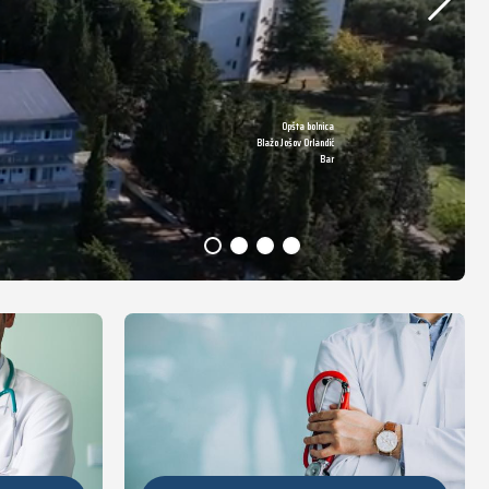
Opšta bolnica
DETALJNIJE
Blažo Jošov Orlandić
Bar