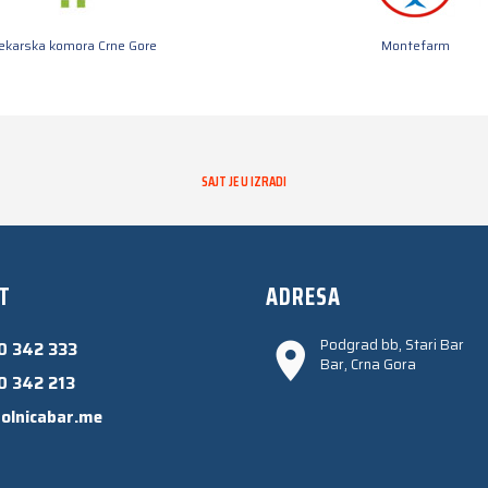
jekarska komora Crne Gore
Montefarm
SAJT JE U IZRADI
T
ADRESA
Podgrad bb, Stari Bar
0 342 333
Bar, Crna Gora
0 342 213
olnicabar.me