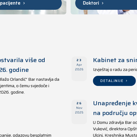
 pacijente
Doktori
stvarila više od
Kabinet za sni
23
Apr
26. godine
Izvještaj o radu za per
2026
Blažo Orlandić“ Bar nastavlja da
DETALJNIJE
jentima, o čemu svjedoče i
 2026. godine.
Unapređenje kv
26
Nov
na području opš
2025
U Domu zdravlja Bar od
Vuković, direktora Opšt
panije, odazovu besplatnim
Ulcinj, Kreshnika Musta