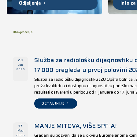
Odjeljenja
Info za
Obavještenja
Služba za radiološku dijagnostiku o
29
Jun
17.000 pregleda u prvoj polovini 20
2026
Služba za radiološku dijagnostiku JZU Opšta bolnica „
pruža kvalitetnu i dostupnu dijagnostičku podršku paci
rezultati ostvareni u periodu od 1. januara do 17. juna
DETALJNIJE
MANJE MITOVA, VIŠE SPF-A!
17
May
Građani su pozvani da se u okviru Euromelanoma kom
2026