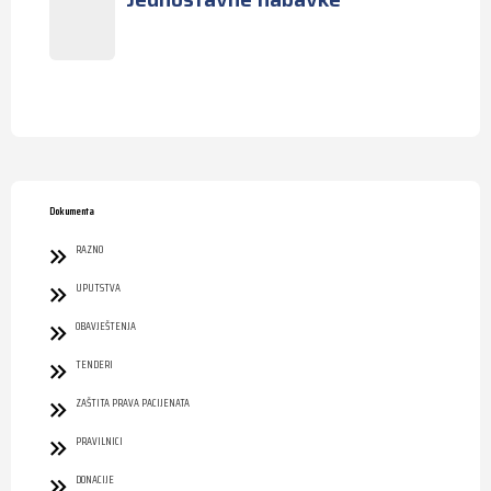
Dokumenta
RAZNO
UPUTSTVA
OBAVJEŠTENJA
TENDERI
ZAŠTITA PRAVA PACIJENATA
PRAVILNICI
DONACIJE