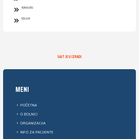
KONKURSI
ODLUKE
SAJT JE U IZRADI
MENI
POČETNA
O BOLNICI
ORGANIZACIJA
INFO ZA PACIJENTE